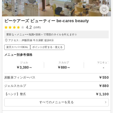
ビーケアーズ ビューティー be-cares beauty
4.2
(10件)
豊富な＜メニュー×知識×技術＞で理想のネイルを叶えます☆
アクセス：JR飯田線 牛久保駅 徒歩8分
楽天スーパーDEAL
ポイントが貯まる・使える
メニュー別参考価格
ジェル
スカルプ
マニキュア
￥3,380～
￥880～
-
￥550
炭酸泉フィンガーバス
￥880
ジェルスカルプ
￥1,100
【ハンド】整爪
すべてのメニューを見る