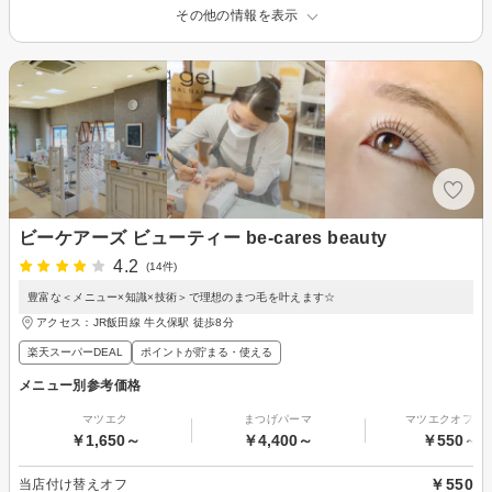
その他の情報を表示
ビーケアーズ ビューティー be-cares beauty
4.2
(14件)
豊富な＜メニュー×知識×技術＞で理想のまつ毛を叶えます☆
アクセス：JR飯田線 牛久保駅 徒歩8分
楽天スーパーDEAL
ポイントが貯まる・使える
メニュー別参考価格
マツエク
まつげパーマ
マツエクオフの
￥1,650～
￥4,400～
￥550～
￥550
当店付け替えオフ