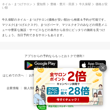
ネイル・まつげサロン
愛知県
豊橋・豊川・田原
牛久保駅
価格が安
い順
牛久保駅のネイル・まつげサロン(価格が安い順)から検索＆予約が可能です。
マツエク(まつげエクステ)、まつげパーマ、マツエクオフのみなどの得意メニ
ューや豊富な施設・サービスなどの条件から自分にピッタリの施術を見つけ
ましょう。当日予約できるサロンもあります。
アプリからの予約ならもっとおトクで便利！
はじめての方へ
お問い合わせ
ヘルプ
リリース情報
利用規約
掲載ご希望のサロン様
企業情報
個人情報保護方針
楽天のサービス一覧
アプリ一覧
© Rakuten Group, Inc.