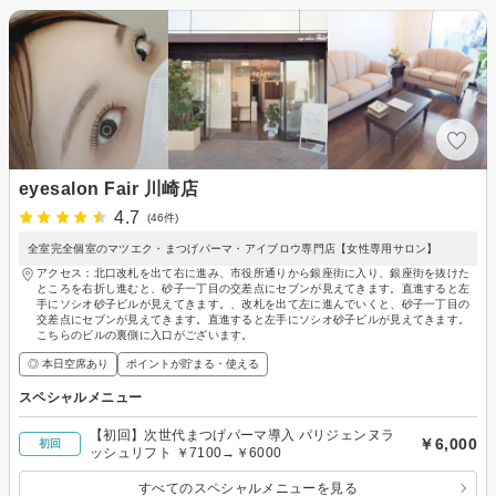
eyesalon Fair 川崎店
4.7
(46件)
全室完全個室のマツエク・まつげパーマ・アイブロウ専門店【女性専用サロン】
アクセス：北口改札を出て右に進み、市役所通りから銀座街に入り、銀座街を抜けた
ところを右折し進むと、砂子一丁目の交差点にセブンが見えてきます。直進すると左
手にソシオ砂子ビルが見えてきます。、改札を出て左に進んでいくと、砂子一丁目の
交差点にセブンが見えてきます。直進すると左手にソシオ砂子ビルが見えてきます。
こちらのビルの裏側に入口がございます。
◎ 本日空席あり
ポイントが貯まる・使える
スペシャルメニュー
【初回】次世代まつげパーマ導入 パリジェンヌラ
￥6,000
初回
ッシュリフト ￥7100→￥6000
すべてのスペシャルメニューを見る