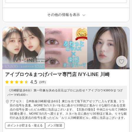
その他の情報を表示
アイブロウ&まつげパーマ専門店 IVY-LINE 川崎
4.5
(3件)
《川崎駅徒歩6分》第一印象を決める目元はプロにお任せ＊アイブロウ¥3800/まつげ
パーマ¥5400～
アクセス：【JR各線川崎駅/徒歩6分】東口を出て地下街アゼリアに入らず直進、1つ
目の信号を直進。MORE'Sのスタバを右に曲がり30秒ほど進みりそな銀行のある交差
点の信号を渡ったビル4階に当店はございます、【京急の場合】中央口から出て川崎DI
SE横を通り、MORE'Sの方へ渡ります。スタバを左に曲がり30秒ほど進み、りそな銀
行のある交差点の信号を渡ったビル「ルリエ川崎駅前ビル」4階に当店はございます。
ポイントが貯まる・使える
メンズ歓迎