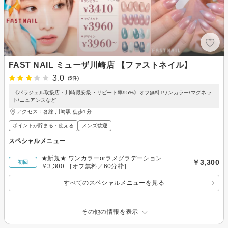
FAST NAIL ミューザ川崎店 【ファストネイル】
3.0
(5件)
《パラジェル取扱店・川崎最安級・リピート率95%》オフ無料♪ワンカラー/マグネッ
ト/ニュアンスなど
アクセス：各線 川崎駅 徒歩1分
ポイントが貯まる・使える
メンズ歓迎
スペシャルメニュー
★新規★ ワンカラーorラメグラデーション
￥3,300
初回
￥3,300 ［オフ無料／60分枠］
すべてのスペシャルメニューを見る
その他の情報を表示