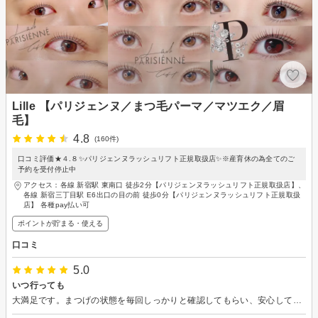
Lille 【パリジェンヌ／まつ毛パーマ／マツエク／眉
毛】
4.8
(160件)
口コミ評価★４.８✨パリジェンヌラッシュリフト正規取扱店✨※産育休の為全てのご
予約を受付停止中
アクセス：各線 新宿駅 東南口 徒歩2分【パリジェンヌラッシュリフト正規取扱店】、
各線 新宿三丁目駅 E6出口の目の前 徒歩0分【パリジェンヌラッシュリフト正規取扱
店】 各種pay払い可
ポイントが貯まる・使える
口コミ
5.0
いつ行っても
大満足です。まつげの状態を毎回しっかりと確認してもらい、安心してお任せしてますふかふかのリクライニングチェアで毎回爆睡です。近々産休に入られるとのことでしばらく林田さんの施術が受けられなくなるのは残念ですが、また復帰されたら通います！