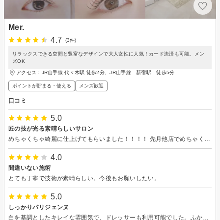
Mer.
4.7
(3件)
リラックスできる空間と豊富なデザインで大人女性に人気！カード決済も可能。メン
ズOK
アクセス：JR山手線 代々木駅 徒歩2分、JR山手線 新宿駅 徒歩5分
ポイントが貯まる・使える
メンズ歓迎
口コミ
5.0
匠の技が光る素晴らしいサロン
めちゃくちゃ綺麗に仕上げてもらいました！！！！ 先月他店でめちゃくちゃのチリチリにされた傷んだ汚い睫毛だったのですが、その痕跡が跡形もなく消し去られてました。 きれーいにスっと立ち上がった綺麗な睫毛に仕上げて頂けて本当に感謝してます！ 私の睫毛がやっと戻ってきたーて感じで本当に嬉しくて、仕上がり確認した時に泣きそうになりました(濡らしちゃダメなので耐えましたがｗ) これで今日から堂々と顔上げて外に出ることができますし、鏡を見て落ち込むこともなくなります！感謝しても感謝し足りないです！！！！ 本当にありがとうございました。また是非お願いします！
4.0
間違いない施術
とても丁寧で技術が素晴らしい。今後もお願いしたい。
5.0
しっかりパリジェンヌ
白を基調としたキレイな雰囲気で、ドレッサーも利用可能でした。ふかふかのリクライニングチェアで気持ちよく過ごせました。丁寧なカウンセリング、施術で大満足の仕上がりです！