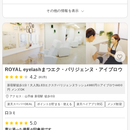
その他の情報を表示
ROYAL eyelashまつエク・パリジェンヌ・アイブロウ
4.2
(81件)
新宿駅徒歩1分！大人気LEDエクステパリジェンヌラッシュ4980円☆アイブロウ4400
円 メンズOK
アクセス：山手線 新宿駅 徒歩0分
楽天スーパーDEAL
ポイントが貯まる・使える
楽天ペイアプリ対応
メンズ歓迎
口コミ
5.0
寄り添った接客が印象的です。