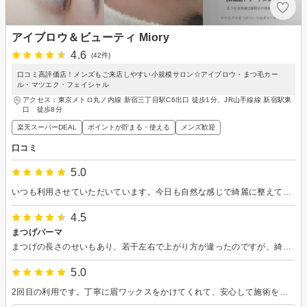
アイブロウ＆ビューティ Miory
4.6
(42件)
口コミ高評価店！メンズもご来店しやすい小規模サロン☆アイブロウ・まつ毛カー
ル・マツエク・フェイシャル
アクセス：東京メトロ丸ノ内線 新宿三丁目駅C6出口 徒歩1分、JR山手線線 新宿駅東
口 徒歩8分
楽天スーパーDEAL
ポイントが貯まる・使える
メンズ歓迎
口コミ
5.0
いつも利用させていただいています。今日も自然な感じで綺麗に整えていただきました。
4.5
まつげパーマ
まつげの長さのせいもあり、若干左右で上がり方が違ったのですが、綺麗に仕上げていただいたのでリピートしたいです。
5.0
2回目の利用です。丁寧に眉ワックスをかけてくれて、安心して施術を受けられました。またお願いします！