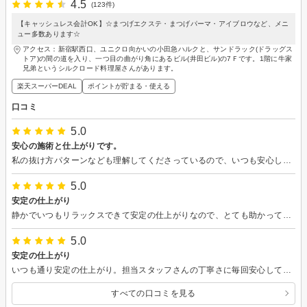
4.5
(123件)
【キャッシュレス会計OK】☆まつげエクステ・まつげパーマ・アイブロウなど、メニ
ュー多数あります☆
アクセス：新宿駅西口、ユニクロ向かいの小田急ハルクと、サンドラック(ドラッグス
トア)の間の道を入り、一つ目の曲がり角にあるビル(井田ビル)の7Ｆです。1階に牛家
兄弟というシルクロード料理屋さんがあります。
楽天スーパーDEAL
ポイントが貯まる・使える
口コミ
5.0
安心の施術と仕上がりです。
私の抜け方パターンなども理解してくださっているので、いつも安心してお任せしています。 沁みたり痛みも全くないので、リラックスして寝てしまいます。
5.0
安定の仕上がり
静かでいつもリラックスできて安定の仕上がりなので、とても助かっています。
5.0
安定の仕上がり
いつも通り安定の仕上がり。担当スタッフさんの丁寧さに毎回安心してお任せしています。
すべての口コミを見る