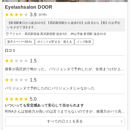
Eyelashsalon DOOR
3.9
(57件)
【新宿駅東口から徒歩10分】【西武新宿駅から徒歩5分】お目元から【美】のお手伝
いをさせて頂きます。
アクセス：西武新宿線 西武新宿駅 徒歩5分、JR山手線 新宿駅 徒歩10分
楽天スーパーDEAL
ポイントが貯まる・使える
メンズ歓迎
口コミ
1.5
接客が高圧的で怖かった。 パリジェンヌで予約したが、全然まつげが上がらなかった。 まつ毛の状態が悪い的なことを言われたけど、他のお店ではいつももっと上がってた。 値段も安くないですし、イベントに向けて予約したのですが、やり直す時間もなくショックです。
1.5
パリジェンヌで予約したのにパリジェンヌじゃなかった
5.0
いついっても安定感あって安心して任せられます
RINAさんは技術力が高いのは言うまでもないのですが、接遇力がバリ高いのがとても素敵 日々色々な方の対応をしているのによくそこまで覚えていられるなーと感心することしきりです またよろしくお願いします
すべての口コミを見る