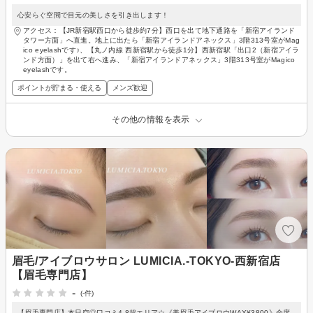
心安らぐ空間で目元の美しさを引き出します！
アクセス：【JR新宿駅西口から徒歩約7分】西口を出て地下通路を「新宿アイランド
タワー方面」へ直進。地上に出たら「新宿アイランドアネックス」3階313号室がMag
ico eyelashです♪、【丸ノ内線 西新宿駅から徒歩1分】西新宿駅「出口2（新宿アイラ
ンド方面）」を出て右へ進み、「新宿アイランドアネックス」3階313号室がMagico
eyelashです。
ポイントが貯まる・使える
メンズ歓迎
その他の情報を表示
眉毛/アイブロウサロン LUMICIA.-TOKYO-西新宿店
【眉毛専門店】
-
(-件)
【眉毛専門店】本日空◎口コミ4.8超エリア☆《美眉毛アイブロウWAX¥3800》全席