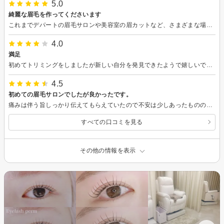
5.0
綺麗な眉毛を作ってくださいます
これまでデパートの眉毛サロンや美容室の眉カットなど、さまざまな場所を転々としてきましたが、特に周囲から褒められることはありませんでした。 しかし、yuhanaさんに眉を整えていただいてからは「どこのサロンでやったの？」とよく聞かれるほど、たくさん褒められるようになりました。 結婚式など大切なイベントの前にもお願いしてきましたが、いつも自分にちょうど合った理想的な眉に仕上げてくださいます。 技術力は本当に信頼でき、安心してお任せできる方です。さらに、お話も優しく穏やかで、施術中も心地よい時間を過ごせます。
4.0
満足
初めてトリミングをしましたが新しい自分を発見できたようで嬉しいです。またタイミングをみて伺います。
4.5
初めての眉毛サロンでしたが良かったです。
痛みは伴う旨しっかり伝えてもらえていたので不安は少しあったものの、手際良くやって頂けて想像より痛くなかったです！ 初めて眉毛サロンを利用したので間引きが多かったと思いますが、自分の思う形で整えて頂けて嬉しかったです。 ありがとうございました♪
すべての口コミを見る
その他の情報を表示