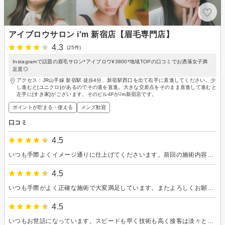
アイブロウサロン i'm 新宿店【眉毛専門店】
4.3
(25件)
Instagramで話題の眉毛サロン*アイブロウ¥3800*地域TOPの口コミでお洒落女子満
足度◎
アクセス：JR山手線 新宿駅 徒歩4分、新宿駅西口を出て右手に直進してください。少
し進むと[ユニクロ]があるのでその道を直進。大きな交差点をそのまま直進して進むと
左手に[すき家]がございます。そのビル4Fがi'm新宿店です。
ポイントが貯まる・使える
メンズ歓迎
口コミ
4.5
いつも手際よくイメージ通りに仕上げてくださいます。前回の施術内容を覚えててくださっているのもリピートしやすいポイントです。ありがとうございます。またよろしくお願いいたします！
4.5
いつも手際がよく正確な施術で大変満足しています。またよろしくお願いいたします！
4.5
いつもお世話になっています。スピードも早く技術も高く接客は淡々としておりますが仕上がりには大変満足です。これからも通いたいと思います。いつもありがとうございます。