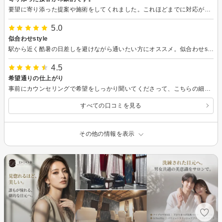
要望に寄り添った提案や施術をしてくれました。これほどまでに対応が良かった店舗は、私の中ではありませんでしたので大満足です。しっかり向き合ってくれるサロンはそう多くないので、まつ毛はこのサロンにお任せしようと思います。
5.0
似合わせstyle
駅から近く酷暑の日差しを避けながら通いたい方にオススメ。似合わせstyleのカウンセリングあり。リクライニングチェアの寛ぎ安さ良き。染みない施術、ナチュラルな仕上がりもよかったです。
4.5
希望通りの仕上がり
事前にカウンセリングで希望をしっかり聞いてくださって、こちらの細かい要望に沿って施術方法を提案していただきました。ご提案通りにお任せしたら理想通りにに仕上がりました！ 視界が閉ざされてる状態での強引な営業などもなく、安心して施術を受けられました。 強いて難点を挙げるなら、 お店が割とコンパクトで仕切りなどはなく、施術中も会話を楽しみたい人は小声で話す、不要な人は寝てる、みたいな空間だったので、周りが気になる人は要注意かもしれません。 個人的には気にならず、仕上がりとコスパで大満足でした。
すべての口コミを見る
その他の情報を表示