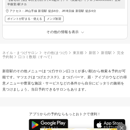
半個室♪駅チカ
アクセス：JR山手線 新宿駅 徒歩6分、JR埼京線 新宿駅 徒歩6分
ポイントが貯まる・使える
メンズ歓迎
その他の情報を表示
ネイル・まつげサロン
その他(まつげ)
東京都
新宿
新宿駅
完全
予約制
口コミ数順（すべて）
新宿駅の
その他メニュー(まつげ)
サロン(口コミが多い順)から検索＆予約が可
能です。マツエク(まつげエクステ)、まつげパーマ、眉・アイブロウなどの得
意メニューや豊富な施設・サービスなどの条件から自分にピッタリの施術を
見つけましょう。当日予約できるサロンもあります。
アプリからの予約ならもっとおトクで便利！