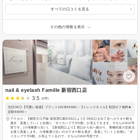
すべての口コミを見る
その他の情報を表示
nail & eyelash Famille 新宿西口店
3.5
(1件)
当日OK◎【可愛い束感】フラット100本¥3980～【トレンドネイル】初回オフ無料★
定額¥4980～
アクセス：【都営大江戸線 新宿西口駅D5出口より】D5出口を出て右へカラオケ館を
過ぎ、直進していくと右側に「ダイカンプラザA館」が見えてきます。そちらの810号
室です。(小滝橋通り沿い)、【新宿西口より】西口から右へ曲がり、青梅街道の交差点
を渡り直進します。小滝橋通り沿いのカラオケ館を過ぎ、直進していくと右側に「ダ
イカンプラザA館」が見えてくるので、そちらの810号室です。