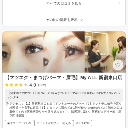
すべての口コミを見る
その他の情報を表示
【マツエク・まつげパーマ・眉毛】My ALL 新宿東口店
4.0
(39件)
【関東圏予約数No.1】朝7時～23時★まつげパーマ4980円/眉毛4950円/大人気パリジ
ェンヌ★
アクセス：【1】新宿駅東口を出てドンキホーテの方向へ【2】ドンキ側に信号を渡り
靖国通りを右手に直進【3】シダックス隣のビル1階がExchangersのビル7階※入口は
裏側ですので区役所通りから回り込みます。、靖国通り沿い、新宿ピカデリー前、新
宿区役所隣
楽天スーパーDEAL
ポイントが貯まる・使える
メンズ歓迎