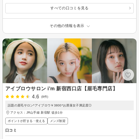
すべての口コミを見る
その他の情報を表示
アイブロウサロン i'm 新宿西口店【眉毛専門店】
4.6
(9件)
話題の眉毛サロン*アイブロウ￥3800*お洒落女子満足度◎
アクセス：JR山手線 新宿駅 徒歩1分
ポイントが貯まる・使える
メンズ歓迎
口コミ