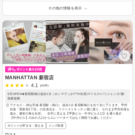
その他の情報を表示
MANHATTAN 新宿店
4.1
(44件)
6月OPEN★新宿駅南口徒歩1分（ホンマでっか!?TV出演)マツエク/パリジェンヌ/眉/
医療提携
アクセス：JR山手線 新宿駅（南口） 徒歩1分 新宿駅南口を出て右に下ります。甲州
街道「西新宿1丁目」の交差点を、ファーストキッチン側に渡り、そのまま甲州街道を
進み、最初の角を右折。、右手に見える【甲新ビル・中沖ビル入口】を通り過ぎ、
【中沖ビル】のみの入口からエレベーターではなく階段でお越しください
ポイントが貯まる・使える
メンズ歓迎
口コミ