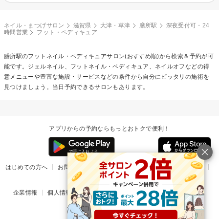
ネイル・まつげサロン
滋賀県
大津・草津
膳所駅
深夜受付可・24
時間営業
フット・ペディキュア
膳所駅の
フットネイル・ペディキュア
サロン(おすすめ順)から検索＆予約が可
能です。ジェルネイル、フットネイル・ペディキュア、ネイルオフなどの得
意メニューや豊富な施設・サービスなどの条件から自分にピッタリの施術を
見つけましょう。当日予約できるサロンもあります。
アプリからの予約ならもっとおトクで便利！
はじめての方へ
お問い合わせ
ヘルプ
リリース情報
利用規約
掲載ご希望のサロン様
企業情報
個人情報保護方針
楽天のサービス一覧
アプリ一覧
© Rakuten Group, Inc.