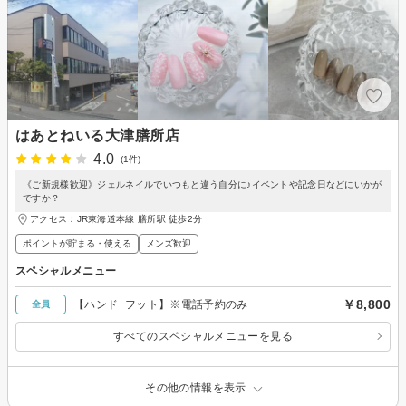
はあとねいる大津膳所店
4.0
(1件)
《ご新規様歓迎》ジェルネイルでいつもと違う自分に♪イベントや記念日などにいかが
ですか？
アクセス：JR東海道本線 膳所駅 徒歩2分
ポイントが貯まる・使える
メンズ歓迎
スペシャルメニュー
￥8,800
【ハンド+フット】※電話予約のみ
全員
すべてのスペシャルメニューを見る
その他の情報を表示