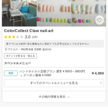
ColorCollect Claw nail-art
3.0
(1件)
美ママにも大好評♪良心価格なのに初めてでも日常を忘れくつろげるサロン
アクセス：JR紀勢本線 宮前駅 徒歩3分
ポイントが貯まる・使える
スペシャルメニュー
ハンドネイル☆定額プラン 通常￥6600～8800円
￥4,990
初回
→ クーポン価格￥4990
すべてのスペシャルメニューを見る
その他の情報を表示