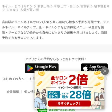
ネイル・まつげサロン
和歌山県
和歌山市・岩出
宮前駅
駐車場あり
ジェル
人気が高い順
宮前駅の
ジェルネイル
サロン(人気が高い順)から検索＆予約が可能です。ジェ
ルネイル、ネイルチップ、爪・ネイルケアなどの得意メニューや豊富な施
設・サービスなどの条件から自分にピッタリの施術を見つけましょう。当日
予約できるサロンもあります。
アプリからの予約ならもっとおトクで便利！
はじめての方へ
お問い合わせ
ヘルプ
リリース情報
利用規約
掲載ご希望のサロン様
企業情報
個人情報保護方針
楽天のサービス一覧
アプリ一覧
© Rakuten Group, Inc.