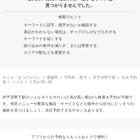
見つかりませんでした。
検索のヒント
キーワードに誤字、脱字がないか確認する
表記がわからない場合は、すべてひらがなで入力する
キーワードを短くする
絞り込みの条件を減らす、または変更する
エリアや駅などを変更する
ネイル・まつげサロン
愛媛県
宇和島・西予
伊予宮野下駅
完全予約
制
ジェル
人気が高い順
伊予宮野下駅の
ジェルネイル
サロン(人気が高い順)から検索＆予約が可能で
す。得意メニューや豊富な施設・サービスなどの条件から自分にピッタリの
施術を見つけましょう。当日予約できるサロンもあります。
アプリからの予約ならもっとおトクで便利！