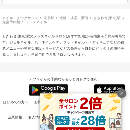
ネイル・まつげサロン
東京都
板橋・成増・巣鴨
ときわ台(東京)駅
完全予約制
メンズネイル
ときわ台(東京)駅の
メンズネイル
サロン(おすすめ順)から検索＆予約が可能で
す。ジェルネイル、爪・ネイルケア、フットネイル・ペディキュアなどの得
意メニューや豊富な施設・サービスなどの条件から自分にピッタリの施術を
見つけましょう。当日予約できるサロンもあります。
アプリからの予約ならもっとおトクで便利！
はじめての方へ
お問い合わせ
ヘルプ
リリース情報
利用規約
掲載ご希望のサロン様
企業情報
個人情報保護方針
楽天のサービス一覧
アプリ一覧
© Rakuten Group, Inc.