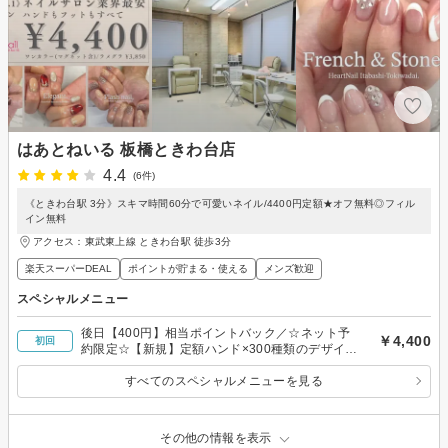
はあとねいる 板橋ときわ台店
4.4
(6件)
《ときわ台駅 3分》スキマ時間60分で可愛いネイル/4400円定額★オフ無料◎フィル
イン無料
アクセス：東武東上線 ときわ台駅 徒歩3分
楽天スーパーDEAL
ポイントが貯まる・使える
メンズ歓迎
スペシャルメニュー
後日【400円】相当ポイントバック／☆ネット予
￥4,400
初回
約限定☆【新規】定額ハンド×300種類のデザイン
☆4400円
すべてのスペシャルメニューを見る
その他の情報を表示