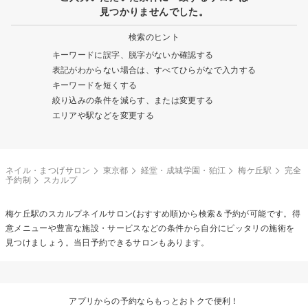
見つかりませんでした。
検索のヒント
キーワードに誤字、脱字がないか確認する
表記がわからない場合は、すべてひらがなで入力する
キーワードを短くする
絞り込みの条件を減らす、または変更する
エリアや駅などを変更する
ネイル・まつげサロン
東京都
経堂・成城学園・狛江
梅ケ丘駅
完全
予約制
スカルプ
梅ケ丘駅の
スカルプネイル
サロン(おすすめ順)から検索＆予約が可能です。得
意メニューや豊富な施設・サービスなどの条件から自分にピッタリの施術を
見つけましょう。当日予約できるサロンもあります。
アプリからの予約ならもっとおトクで便利！