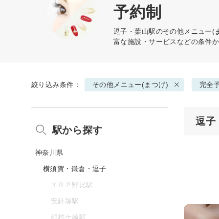
予約制
逗子・葉山駅の
その他メニュー(
富な施設・サービスなどの条件
絞り込み条件：
その他メニュー(まつげ)
完全
逗子
駅から探す
神奈川県
横須賀・鎌倉・逗子
ＹＲＰ野比駅
安針塚駅
稲村ケ崎駅