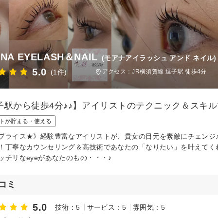
NA EYELASH＆NAIL
(モアナアイラッシュ アンド ネイル)
5.0
(1件)
アクセス：JR横須賀線 逗子駅 徒歩4分
子駅から徒歩4分♪♪】アイリストのテクニック＆スキル
トが貯まる・使える
プライス★》経験豊富なアイリストが、貴女の目元を素敵にチェンジ
！丁寧なカウンセリング＆高技術であなたの「なりたい」を叶えてく
ッチリなeyeがあなたのもの・・・♪
コミ
5.0
技術：5
サービス：5
雰囲気：5