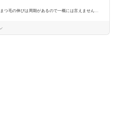
途中いびきをかいて寝てしまうほど気持ちよく丁寧に施術して頂きました。 まつ毛の伸びは周期があるので一概には言えませんが私の乏しいまつ毛を ナチュラルにしっかりと上向きにパッチリと 仕上げて頂きました。 次回のイベント時にはまたパッチリおメメにしてくださいね