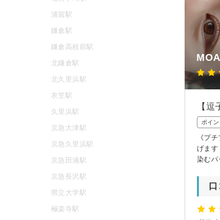
浦賀駅
鎌倉駅
鎌倉高校前駅
MOA
北鎌倉駅
北久里浜駅
衣笠駅
【逗
久里浜駅
ポイン
京急大津駅
《プチ
京急久里浜駅
げます
染むパ
京急田浦駅
京急長沢駅
口
県立大学駅
極楽寺駅