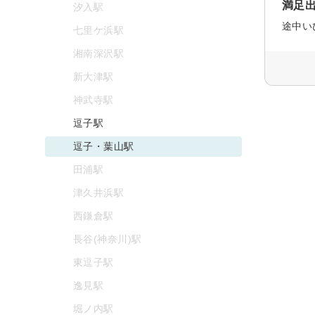
満足
汐入駅
七里ケ浜駅
湘南深沢駅
新大津駅
神武寺駅
逗子駅
逗子・葉山駅
田浦駅
津久井浜駅
西鎌倉駅
長谷(神奈川)駅
東逗子駅
逸見駅
堀ノ内駅