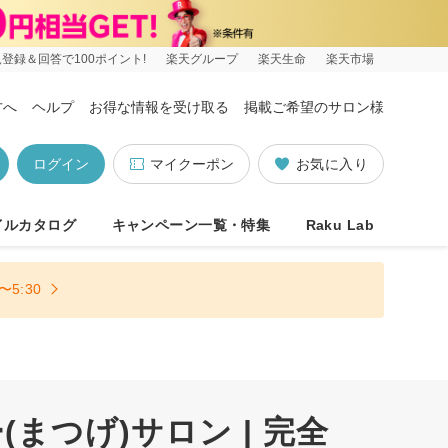
登録＆回答で100ポイント!
楽天グループ
楽天生命
楽天市場
方へ
ヘルプ
お得な情報を受け取る
掲載ご希望のサロン様
ログイン
マイクーポン
お気に入り
イルカタログ
キャンペーン一覧・特集
Raku Lab
5:30
つげ)サロン | 完全