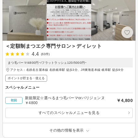
＜定額制まつエク専門サロン＞ディレット
4.4
(63件)
まつ毛パーマ/4800円~/フラットラッシュ120/5000円~
アクセス：名鉄名古屋本線 名鉄岐阜駅 徒歩3分、JR東海道本線 岐阜駅 徒歩9分
ポイントが貯まる・使える
スペシャルメニュー
新規限定☆選べるまつ毛パーマorパリジェンヌ
￥4,800
初回
￥4800
すべてのスペシャルメニューを見る
その他の情報を表示