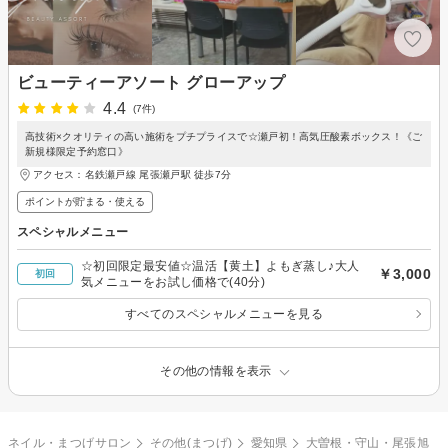
ビューティーアソート グローアップ
4.4
(7件)
高技術×クオリティの高い施術をプチプライスで☆瀬戸初！高気圧酸素ボックス！《ご
新規様限定予約窓口》
アクセス：名鉄瀬戸線 尾張瀬戸駅 徒歩7分
ポイントが貯まる・使える
スペシャルメニュー
☆初回限定最安値☆温活【黄土】よもぎ蒸し♪大人
￥3,000
初回
気メニューをお試し価格で(40分)
すべてのスペシャルメニューを見る
その他の情報を表示
ネイル・まつげサロン
その他(まつげ)
愛知県
大曽根・守山・尾張旭