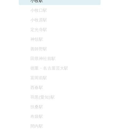
小牧駅
小牧口駅
小牧原駅
定光寺駅
神領駅
善師野駅
田県神社前駅
徳重・名古屋芸大駅
富岡前駅
西春駅
羽黒(愛知)駅
扶桑駅
布袋駅
間内駅