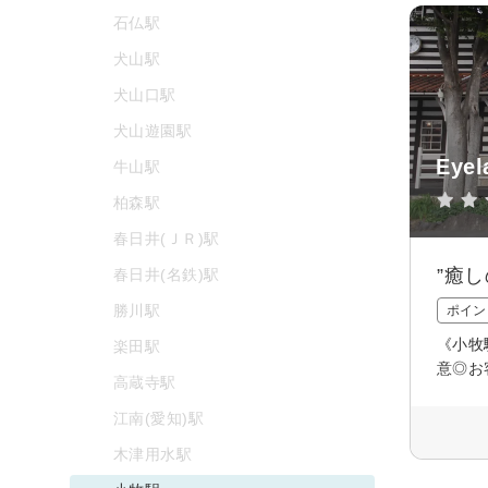
石仏駅
犬山駅
犬山口駅
犬山遊園駅
Eye
牛山駅
柏森駅
春日井(ＪＲ)駅
”癒
春日井(名鉄)駅
勝川駅
ポイン
《小牧
楽田駅
意◎お
高蔵寺駅
江南(愛知)駅
木津用水駅