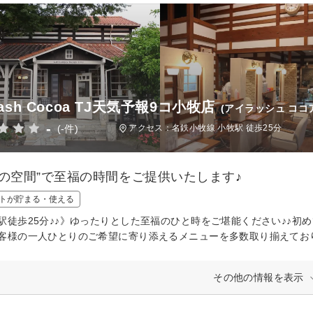
lash Cocoa TJ天気予報9コ小牧店
(アイラッシュ コ
-
(-件)
アクセス：名鉄小牧線 小牧駅 徒歩25分
しの空間”で至福の時間をご提供いたします♪
トが貯まる・使える
駅徒歩25分♪♪》ゆったりとした至福のひと時をご堪能ください♪♪
客様の一人ひとりのご希望に寄り添えるメニューを多数取り揃えており
その他の情報を表示