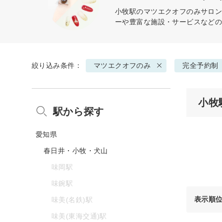
小牧駅の
マツエクオフのみ
サロン
ーや豊富な施設・サービスなど
絞り込み条件：
マツエクオフのみ
完全予約制
小牧
駅から探す
愛知県
春日井・小牧・犬山
味岡駅
味鋺駅
表示順
味美(名鉄)駅
味美(東海交通)駅