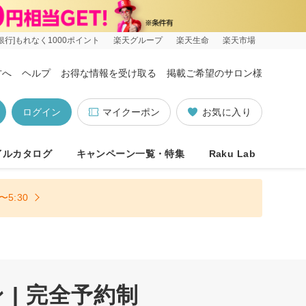
銀行]もれなく1000ポイント
楽天グループ
楽天生命
楽天市場
方へ
ヘルプ
お得な情報を受け取る
掲載ご希望のサロン様
ログイン
マイクーポン
お気に入り
イルカタログ
キャンペーン一覧・特集
Raku Lab
5:30
| 完全予約制