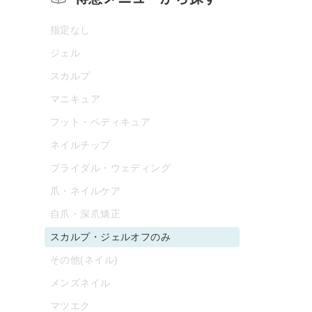
指定なし
ジェル
スカルプ
マニキュア
フット・ペディキュア
ネイルチップ
ブライダル・ウェディング
爪・ネイルケア
自爪・深爪矯正
スカルプ・ジェルオフのみ
その他(ネイル)
メンズネイル
マツエク