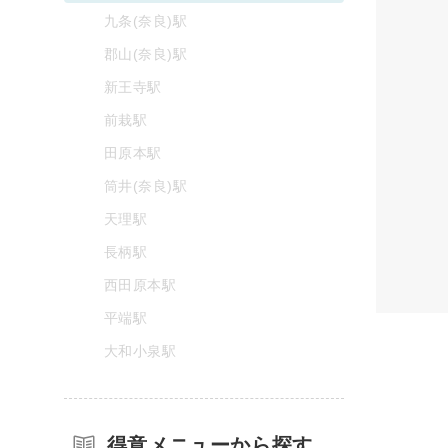
九条(奈良)駅
郡山(奈良)駅
新王寺駅
前栽駅
田原本駅
筒井(奈良)駅
天理駅
長柄駅
西田原本駅
平端駅
大和小泉駅
得意メニューから探す