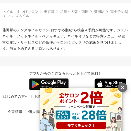
ネイル・まつげサロン
東京都
品川・大森・蒲田
蒲田駅
完全予約制
メンズネイル
蒲田駅の
メンズネイル
サロン(おすすめ順)から検索＆予約が可能です。ジェル
ネイル、フットネイル・ペディキュア、ネイルオフなどの得意メニューや豊
富な施設・サービスなどの条件から自分にピッタリの施術を見つけましょ
う。当日予約できるサロンもあります。
アプリからの予約ならもっとおトクで便利！
はじめての方へ
お問い合わせ
ヘルプ
リリース情報
利用規約
掲載ご希望のサロン様
企業情報
個人情報保護方針
楽天のサービス一覧
アプリ一覧
© Rakuten Group, Inc.