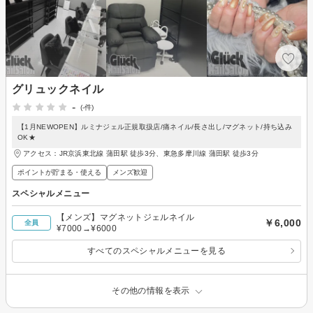
グリュックネイル
-
(-件)
【1月NEWOPEN】ルミナジェル正規取扱店/痛ネイル/長さ出し/マグネット/持ち込み
OK★
アクセス：JR京浜東北線 蒲田駅 徒歩3分、東急多摩川線 蒲田駅 徒歩3分
ポイントが貯まる・使える
メンズ歓迎
スペシャルメニュー
【メンズ】マグネットジェルネイル
￥6,000
全員
¥7000→¥6000
すべてのスペシャルメニューを見る
その他の情報を表示