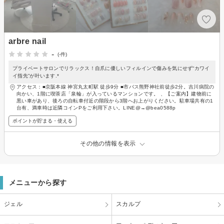
arbre nail
-
(-件)
プライベートサロンでリラックス！自爪に優しいフィルインで傷みを気にせず“カワイ
イ指先”が叶います.*
アクセス：■京阪本線 神宮丸太町駅 徒歩9分 ■市バス熊野神社前徒歩2分。吉川病院の
向かい、1階に喫茶店「泉輪」が入っているマンションです。 、【ご案内】建物前に
黒い車があり、後ろの自転車付近の階段から3階へお上がりください。駐車場共有の1
台有、満車時は近隣コインPをご利用下さい。LINE@→@bea0588p
ポイントが貯まる・使える
その他の情報を表示
メニューから探す
ジェル
スカルプ