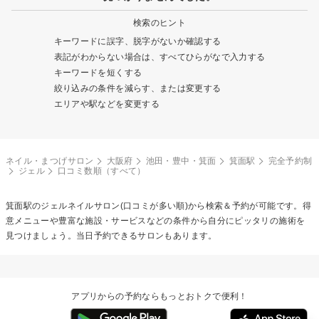
検索のヒント
キーワードに誤字、脱字がないか確認する
表記がわからない場合は、すべてひらがなで入力する
キーワードを短くする
絞り込みの条件を減らす、または変更する
エリアや駅などを変更する
ネイル・まつげサロン
大阪府
池田・豊中・箕面
箕面駅
完全予約制
ジェル
口コミ数順（すべて）
箕面駅の
ジェルネイル
サロン(口コミが多い順)から検索＆予約が可能です。得
意メニューや豊富な施設・サービスなどの条件から自分にピッタリの施術を
見つけましょう。当日予約できるサロンもあります。
アプリからの予約ならもっとおトクで便利！