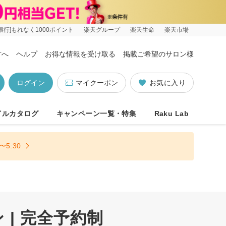
銀行]もれなく1000ポイント
楽天グループ
楽天生命
楽天市場
方へ
ヘルプ
お得な情報を受け取る
掲載ご希望のサロン様
ログイン
マイクーポン
お気に入り
イルカタログ
キャンペーン一覧・特集
Raku Lab
5:30
| 完全予約制