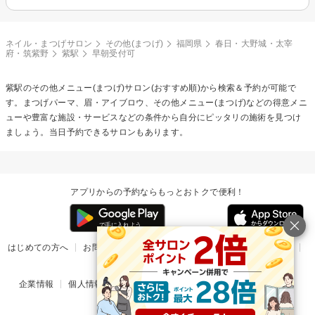
ネイル・まつげサロン
その他(まつげ)
福岡県
春日・大野城・太宰
府・筑紫野
紫駅
早朝受付可
紫駅の
その他メニュー(まつげ)
サロン(おすすめ順)から検索＆予約が可能で
す。まつげパーマ、眉・アイブロウ、その他メニュー(まつげ)などの得意メニ
ューや豊富な施設・サービスなどの条件から自分にピッタリの施術を見つけ
ましょう。当日予約できるサロンもあります。
アプリからの予約ならもっとおトクで便利！
はじめての方へ
お問い合わせ
ヘルプ
リリース情報
利用規約
掲載ご希望のサロン様
企業情報
個人情報保護方針
楽天のサービス一覧
アプリ一覧
© Rakuten Group, Inc.