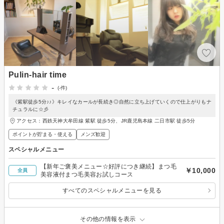
Pulin-hair time
-
(-件)
《紫駅徒歩5分♪♪》キレイなカールが長続き◎自然に立ち上げていくので仕上がりもナ
チュラルに☆彡
アクセス：西鉄天神大牟田線 紫駅 徒歩5分、JR鹿児島本線 二日市駅 徒歩5分
ポイントが貯まる・使える
メンズ歓迎
スペシャルメニュー
【新年ご褒美メニュー☆好評につき継続】まつ毛
￥10,000
全員
美容液付まつ毛美容お試しコース
すべてのスペシャルメニューを見る
その他の情報を表示