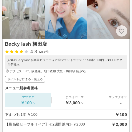
Becky lash 梅田店
4.3
(253件)
人気のBecy lashが楽天ビューティに◎フラットラッシュ150本5800円～★LEDエク
ステ導入
アクセス：JR、阪急線、地下鉄線 大阪・梅田駅 徒歩5分
ポイントが貯まる・使える
メニュー別参考価格
マツエク
まつげパーマ
マツエクオフの
￥100～
￥3,000～
-
￥100
下まつ毛 1本 ￥100
￥2,000
【最高級セーブルリペア】≪2週間以内≫￥2000