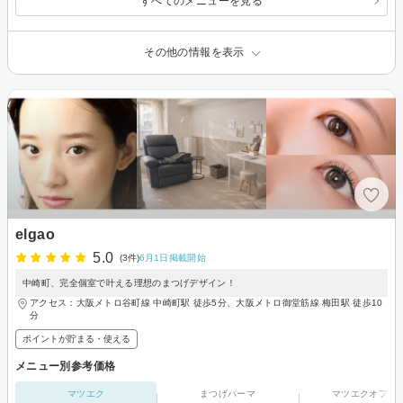
すべてのメニューを見る
その他の情報を表示
elgao
5.0
(3件)
6月1日掲載開始
中崎町、完全個室で叶える理想のまつげデザイン！
アクセス：大阪メトロ谷町線 中崎町駅 徒歩5分、大阪メトロ御堂筋線 梅田駅 徒歩10
分
ポイントが貯まる・使える
メニュー別参考価格
マツエク
まつげパーマ
マツエクオフの