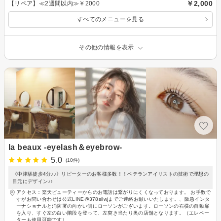
￥2,000
【リペア】≪2週間以内≫￥2000
すべてのメニューを見る
その他の情報を表示
la beaux -eyelash＆eyebrow-
5.0
(10件)
《中津駅徒歩4分♪♪》リピーターのお客様多数！！ベテランアイリストの技術で理想の
目元にデザイン♪♪
アクセス：楽天ビューティーからのお電話は繋がりにくくなっております。 お手数で
すがお問い合わせは公式LINE@378silwjまでご連絡お願いいたします。、阪急インタ
ーナショナルと消防署の向かい側にローソンがございます。ローソンの右横の自動扉
を入り、すぐ左の白い階段を登って、左突き当たり奥の店舗となります。（エレベー
ターも使用可能です）