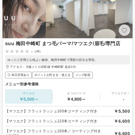
suu 梅田中崎町 まつ毛パーマ/マツエク/眉毛/専門店
-
(-件)
ゆったり空間と心地よい施術、梅田中崎町で理想の目元を実現。
アクセス：大阪メトロ谷町線 中崎町駅 徒歩3分
◎ 本日空席あり
ポイントが貯まる・使える
メンズ歓迎
メニュー別参考価格
マツエク
まつげパーマ
マツエクオフの
￥5,500～
￥4,800～
-
￥5,500
【マツエク】フラットラッシュ100本コーティング付き
￥6,600
【マツエク】フラットラッシュ120本コーティング付き
【マツエク】フラットラッシュ100本／コーティング付き
￥6,600