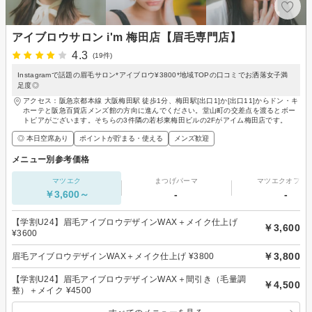
アイブロウサロン i'm 梅田店【眉毛専門店】
4.3
(19件)
Instagramで話題の眉毛サロン*アイブロウ¥3800*地域TOPの口コミでお洒落女子満
足度◎
アクセス：阪急京都本線 大阪梅田駅 徒歩1分、梅田駅[出口1]か[出口11]からドン・キ
ホーテと阪急百貨店メンズ館の方向に進んでください。堂山町の交差点を渡るとボー
トピアがございます。そちらの3件隣の若杉東梅田ビルの2Fがアイム梅田店です。
◎ 本日空席あり
ポイントが貯まる・使える
メンズ歓迎
メニュー別参考価格
マツエク
まつげパーマ
マツエクオフの
￥3,600～
-
-
【学割U24】眉毛アイブロウデザインWAX＋メイク仕上げ
￥3,600
¥3600
￥3,800
眉毛アイブロウデザインWAX＋メイク仕上げ ¥3800
【学割U24】眉毛アイブロウデザインWAX＋間引き（毛量調
￥4,500
整）＋メイク ¥4500