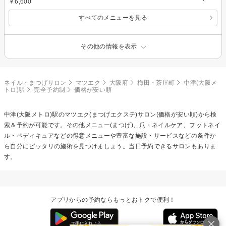
￥6,600
すべてのメニューを見る
その他の情報を表示
ネイル・まつげサロン
マツエク
大阪府
梅田・茶屋町
中津(大阪メ
トロ)駅
完全予約制
価格が安い順
中津(大阪メトロ)駅の
マツエク(まつげエクステ)
サロン(価格が安い順)から検
索＆予約が可能です。その他メニュー(まつげ)、爪・ネイルケア、フットネイ
ル・ペディキュアなどの得意メニューや豊富な施設・サービスなどの条件か
ら自分にピッタリの施術を見つけましょう。当日予約できるサロンもありま
す。
アプリからの予約ならもっとおトクで便利！