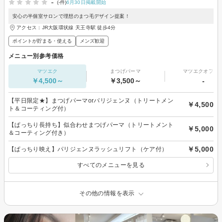
-
(-件)
6月30日掲載開始
安心の半個室サロンで理想のまつ毛デザイン提案！
アクセス：JR大阪環状線 天王寺駅 徒歩4分
ポイントが貯まる・使える
メンズ歓迎
メニュー別参考価格
マツエク
まつげパーマ
マツエクオフの
￥4,500～
￥3,500～
-
【平日限定★】まつげパーマorパリジェンヌ（トリートメン
￥4,500
ト＆コーティング付）
【ぱっちり長持ち】似合わせまつげパーマ（トリートメント
￥5,000
＆コーティング付き）
￥5,000
【ぱっちり映え】パリジェンヌラッシュリフト（ケア付）
すべてのメニューを見る
その他の情報を表示