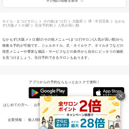
その他の情報を表示
ネイル・まつげサロン
その他(まつげ)
大阪府
堺・中百舌鳥
なかも
ず(大阪メトロ)駅
完全予約制
人気が高い順
なかもず(大阪メトロ)駅の
その他メニュー(まつげ)
サロン(人気が高い順)から
検索＆予約が可能です。ジェルネイル、爪・ネイルケア、ネイルオフなどの
得意メニューや豊富な施設・サービスなどの条件から自分にピッタリの施術
を見つけましょう。当日予約できるサロンもあります。
アプリからの予約ならもっとおトクで便利！
はじめての方へ
お問い合わせ
ヘルプ
リリース情報
利用規約
掲載ご希望のサロン様
企業情報
個人情報保護方針
楽天のサービス一覧
アプリ一覧
© Rakuten Group, Inc.