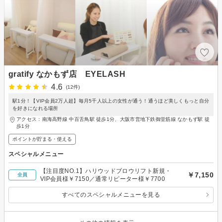
gratify なかもず店 EYELASH
4.6
(12件)
駅1分！【VIP会員2万人超】毎月5千人以上の女性が通う！通うほど美しくもっと自分
を好きになれる場所
アクセス：南海高野線 中百舌鳥駅 徒歩1分、大阪市営地下鉄御堂筋線 なかもず駅 徒
歩1分
ポイントが貯まる・使える
スペシャルメニュー
【注目度NO.1】ハリウッドブロウリフト新規・
￥7,150
全員
VIP会員様￥7150／通常リピーター様￥7700
すべてのスペシャルメニューを見る