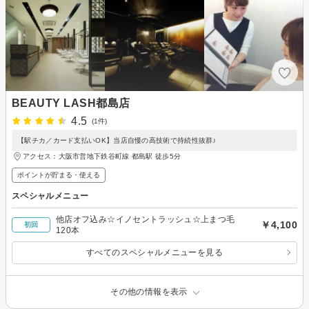
BEAUTY LASH都島店
4.5
(1件)
【駅チカ／カード支払いOK】当店自慢の高技術で持続性抜群♪
アクセス：大阪市営地下鉄谷町線 都島駅 徒歩5分
ポイントが貯まる・使える
スペシャルメニュー
他店オフ込み☆イノセントラッシュ☆上まつ毛
￥4,100
初回
120本
すべてのスペシャルメニューを見る
その他の情報を表示