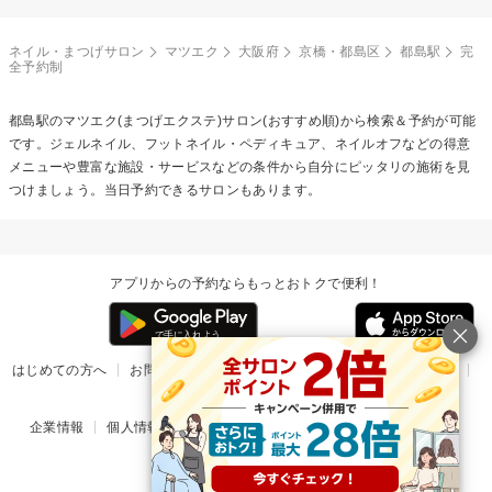
ネイル・まつげサロン
マツエク
大阪府
京橋・都島区
都島駅
完
全予約制
都島駅の
マツエク(まつげエクステ)
サロン(おすすめ順)から検索＆予約が可能
です。ジェルネイル、フットネイル・ペディキュア、ネイルオフなどの得意
メニューや豊富な施設・サービスなどの条件から自分にピッタリの施術を見
つけましょう。当日予約できるサロンもあります。
アプリからの予約ならもっとおトクで便利！
はじめての方へ
お問い合わせ
ヘルプ
リリース情報
利用規約
掲載ご希望のサロン様
企業情報
個人情報保護方針
楽天のサービス一覧
アプリ一覧
© Rakuten Group, Inc.