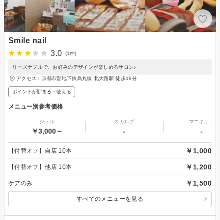
Smile nail
3.0
(1件)
リーズナブルで、お好みのデザインが楽しめるサロン♪
アクセス：京都市営地下鉄烏丸線 北大路駅 徒歩19分
ポイントが貯まる・使える
メニュー別参考価格
ジェル
スカルプ
マニキュア
￥3,000～
-
-
￥1,000
【付替オフ】自店 10本
￥1,200
【付替オフ】他店 10本
￥1,500
ケアのみ
すべてのメニューを見る