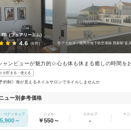
y m
(フェアリーエム)
4.6
(6件)
アクセス：福岡市地下鉄空港線 西新駅 徒歩
シャンビューが魅力的☆心も体も休まる癒しの時間をお
トが貯まる・使える
予約制》海が見えるネイルサロンでネイルしませんか
ニュー別参考価格
・ペディキュア
ジェル
スカルプ
マニ
5,900～
￥550～
-