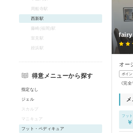
周船寺駅
西新駅
藤崎(福岡)駅
fair
室見駅
姪浜駅
オー
ポイン
得意メニューから探す
《完全
指定なし
メ
ジェル
スカルプ
フット
マニキュア
￥
フット・ペディキュア