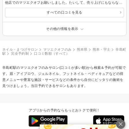
他店でのマツエクオフお願いしました。たいして、売り上げにもならないのに、丁寧に施術してくださいました。質問にも面倒がらずお答え頂きました。当たり前かもしれませんが…慣れてくると不思議とできなくなるところです。とても…また伺いたいと思いました。
すべての口コミを見る
その他の情報を表示
ネイル・まつげサロン
マツエクオフのみ
熊本県
熊本・宇土
辛島町
駅
完全予約制
口コミ数順（すべて）
辛島町駅の
マツエクオフのみ
サロン(口コミが多い順)から検索＆予約が可能で
す。眉・アイブロウ、ジェルネイル、フットネイル・ペディキュアなどの得
意メニューや豊富な施設・サービスなどの条件から自分にピッタリの施術を
見つけましょう。当日予約できるサロンもあります。
アプリからの予約ならもっとおトクで便利！