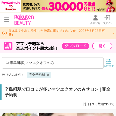
会員登録
ログイン
熊本県を中心に発生した地震に関するお知らせ（2026年7月28日更
新）
辛島町駅,マツエクオフのみ
条件変更
絞り込み条件：
完全予約制
辛島町駅で口コミが多いマツエクオフのみサロン | 完全
予約制
口コミ数順:すべて