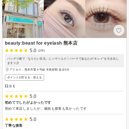
beauty:beast for eyelash 熊本店
5.0
(2件)
パッチリ瞳で「なりたい目元」に♪♪マツエク◇パーマであなたの“キレイ”を引き出し
ます☆彡
アクセス：熊本市電Ａ号線 辛島町駅 徒歩5分
ポイントが貯まる・使える
口コミ
5.0
初めてでしたがよかったです
初めて来店しましたが、施術も接客も良かったです
5.0
丁寧な接客