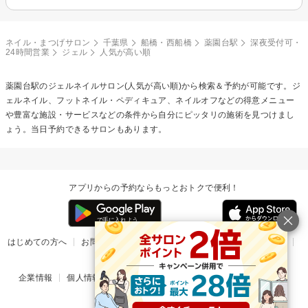
ネイル・まつげサロン
千葉県
船橋・西船橋
薬園台駅
深夜受付可・
24時間営業
ジェル
人気が高い順
薬園台駅の
ジェルネイル
サロン(人気が高い順)から検索＆予約が可能です。ジ
ェルネイル、フットネイル・ペディキュア、ネイルオフなどの得意メニュー
や豊富な施設・サービスなどの条件から自分にピッタリの施術を見つけまし
ょう。当日予約できるサロンもあります。
アプリからの予約ならもっとおトクで便利！
はじめての方へ
お問い合わせ
ヘルプ
リリース情報
利用規約
掲載ご希望のサロン様
企業情報
個人情報保護方針
楽天のサービス一覧
アプリ一覧
© Rakuten Group, Inc.