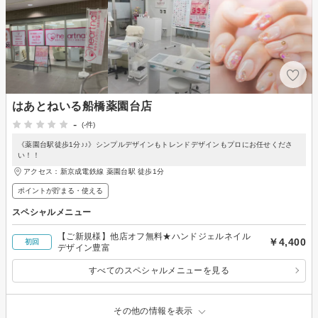
はあとねいる船橋薬園台店
-
(-件)
《薬園台駅徒歩1分♪♪》シンプルデザインもトレンドデザインもプロにお任せくださ
い！！
アクセス：新京成電鉄線 薬園台駅 徒歩1分
ポイントが貯まる・使える
スペシャルメニュー
【ご新規様】他店オフ無料★ハンドジェルネイル
￥4,400
初回
デザイン豊富
すべてのスペシャルメニューを見る
その他の情報を表示