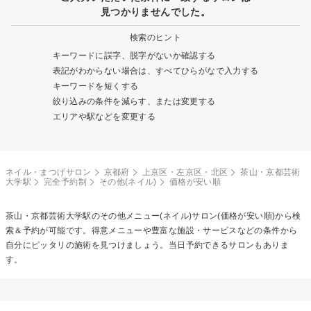
見つかりませんでした。
検索のヒント
キーワードに誤字、脱字がないか確認する
表記がわからない場合は、すべてひらがなで入力する
キーワードを短くする
絞り込みの条件を減らす、または変更する
エリアや駅などを変更する
ネイル・まつげサロン
京都府
上京区・左京区・北区
茶山・京都芸術
大学駅
完全予約制
その他(ネイル)
価格が安い順
茶山・京都芸術大学駅の
その他メニュー(ネイル)
サロン(価格が安い順)から検
索＆予約が可能です。得意メニューや豊富な施設・サービスなどの条件から
自分にピッタリの施術を見つけましょう。当日予約できるサロンもありま
す。