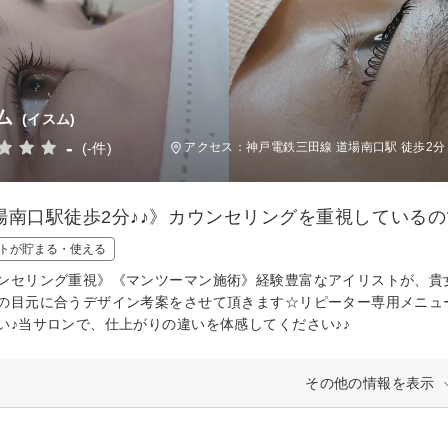
ム
(イスム)
-
(-件)
アクセス：神戸電鉄三田線 道場南口駅 徒歩2分
場南口駅徒歩2分♪♪》カウンセリングを重視している
トが貯まる・使える
ンセリング重視》《マンツーマン施術》経験豊富なアイリストが、貴
の目元に合うデザイン考案をさせて頂きます☆リピーター専用メニュ
い♪当サロンで、仕上がりの違いを体感してください♪♪
その他の情報を表示