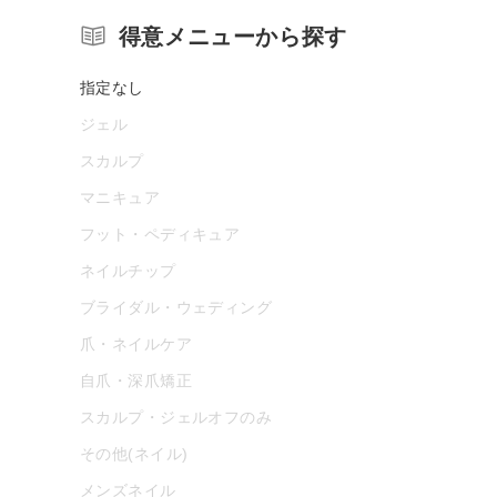
得意メニューから探す
指定なし
ジェル
スカルプ
マニキュア
フット・ペディキュア
ネイルチップ
ブライダル・ウェディング
爪・ネイルケア
自爪・深爪矯正
スカルプ・ジェルオフのみ
その他(ネイル)
メンズネイル