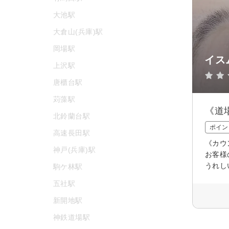
大池駅
大倉山(兵庫)駅
岡場駅
イス
上沢駅
唐櫃台駅
苅藻駅
《道
北鈴蘭台駅
ポイン
高速長田駅
《カウ
神戸(兵庫)駅
お客様
うれし
駒ケ林駅
五社駅
新開地駅
神鉄道場駅