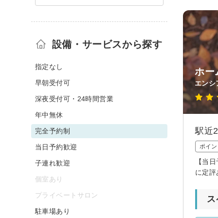
設備・サービスから探す
指定なし
ホー
早朝受付可
エンシ
深夜受付可・24時間営業
年中無休
駅近
完全予約制
当日予約歓迎
ポイン
【当日
子連れ歓迎
に定評
個室あり
プライベートサロン
ス
駐車場あり