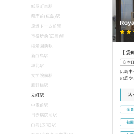
紙屋町東駅
県庁前(広島)駅
Roya
原爆ドーム前駅
市役所前(広島)駅
縮景園前駅
【袋
新白島駅
◎ 本
城北駅
広島中
女学院前駅
の庭や
鷹野橋駅
ス
立町駅
中電前駅
全員
日赤病院前駅
初回
白島(広電)駅