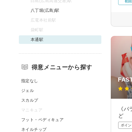
白島(広島高速交通)駅
初回
八丁堀(広島)駅
広電本社前駅
袋町駅
本通駅
得意メニューから探す
FA
指定なし
ジェル
スカルプ
《パ
マニキュア
ど
フット・ペディキュア
ポイン
ネイルチップ