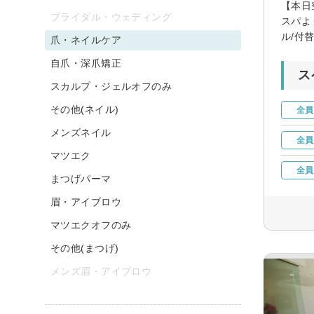
【本日
ブライダル・ウェディング
スパよ
ル/付
爪・ネイルケア
自爪・深爪矯正
ス
スカルプ・ジェルオフのみ
その他(ネイル)
全員
メンズネイル
全員
マツエク
全員
まつげパーマ
眉・アイブロウ
マツエクオフのみ
その他(まつげ)
メンズ眉・アイブロウ