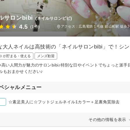
ルサロンbibi
(ネイルサロンビビ)
4.5
(1件)
アクセス：広島電鉄１号線 銀山町駅 徒歩3
な大人ネイルは高技術の「ネイルサロンbibi」で！シ
トが貯まる・使える
メンズ歓迎
×高い人間力が魅力のサロンbibi♪特別な日やイベントでちょっと派
ルもおまかせください♪
ペシャルメニュー
☆素足美人に☆フットジェルネイル1カラー＋足裏角質除去
その他の情報を表示