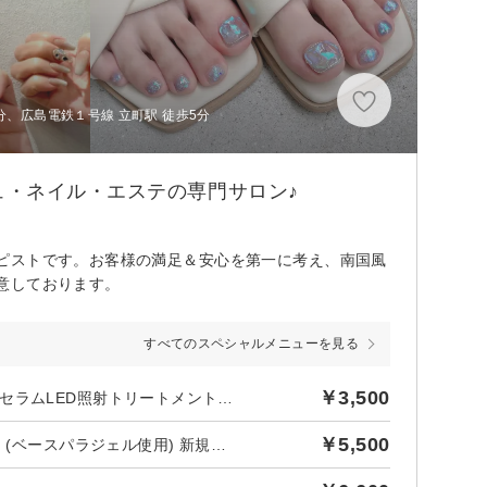
分、広島電鉄１号線 立町駅 徒歩5分
・ネイル・エステの専門サロン♪
ピストです。お客様の満足＆安心を第一に考え、南国風
意しております。
すべてのスペシャルメニューを見る
￥3,500
【ハンド専用】ジェルオフのみ＋スペシャル美爪育ケア【ヘルスセラムLED照射トリートメントケア】
￥5,500
【新規】ワンカラーorグラデーションorマグネットたsケア込み (ベースパラジェル使用) 新規オフ無