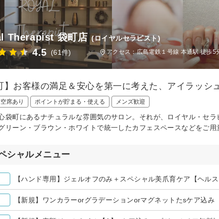
l Therapist 袋町店
(ロイヤルセラピスト)
4.5
(61件)
アクセス：広島電鉄１号線 本通駅 徒歩5
町】お客様の満足＆安心を第一に考えた、アイラッシュ
日空席あり
ポイントが貯まる・使える
メンズ歓迎
心袋町にあるナチュラルな雰囲気のサロン。それが、ロイヤル・セラ
グリーン・ブラウン・ホワイトで統一したカフェスペースなどをご用
ペシャルメニュー