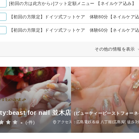
[初回の方は此方から♪]フット定額メニュー 【ネイルケア込み】
【初回の方限定】ドイツ式フットケア 体験80分【ネイルケア
【初回の方限定】ドイツ式フットケア 体験60分【ネイルケア
その他の情報を表示
ty:beast for nail 並木店
(ビューティービーストフォーネ
-
(-件)
アクセス：広島電鉄各線 八丁堀(広島)駅 徒歩3