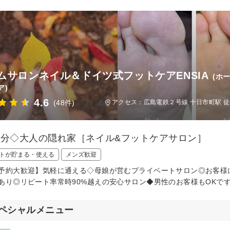
ムサロンネイル＆ドイツ式フットケアENSIA
(ホ
ア)
4.6
(48件)
アクセス：広島電鉄２号線 十日市町駅 徒
2分◇大人の隠れ家［ネイル&フットケアサロン］
トが貯まる・使える
メンズ歓迎
予約大歓迎】気軽に通える◇母娘が営むプライベートサロン◎お客様
あり◎リピート率常時90%越えの安心サロン◆男性のお客様もOKで
ペシャルメニュー