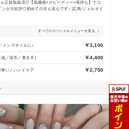
ェル正規取扱店◎【低価格×スピーディー×長持ち】でコ
ンが大好評◎初めての方も安心です♪ [広島/ジェルネイ
すべてのスペシャルメニューを見る
￥3,100
／メンズネイルに♪
￥4,400
育成／深爪／巻き爪］
￥2,750
爪が薄い／ハンドケア