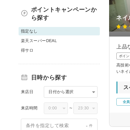
ポイントキャンペーンか
ら探す
ネイ
指定なし
楽天スーパーDEAL
上品
得サロ
ポイン
高技術
いネイ
日時から探す
ス
来店日
日付から選択
全員
来店時間
〜
-
条件を指定して検索
件