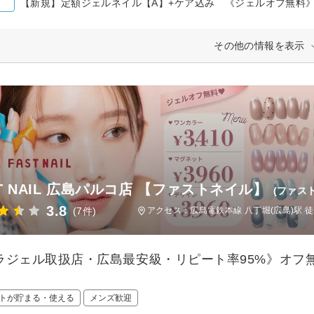
【新規】定額ジェルネイル【A】+ケア込み 《ジェルオフ無料
その他の情報を表示
ST NAIL 広島パルコ店 【ファストネイル】
(ファス
3.8
(7件)
アクセス：広島電鉄本線 八丁堀(広島)駅 徒
ラジェル取扱店・広島最安級・リピート率95%》オフ無
トが貯まる・使える
メンズ歓迎