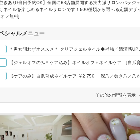
空きあり/当日予約OK】全国に68店舗展開する実力派サロン♪パラジ
くネイルを楽しめるネイルサロンです！500種類から選べる定額デザイ
替オフ無料]
ペシャルメニュー
＊男女問わずオススメ＊ クリアジェルネイル◆補強／清潔感UP
【ジェルオフのみ＊ケア込み】ネイルオフ＋ネイルケア ［自爪
【ケアのみ】自爪育成ネイルケア ￥2,750 ─ 深爪／巻き爪／
その他の情報を表示