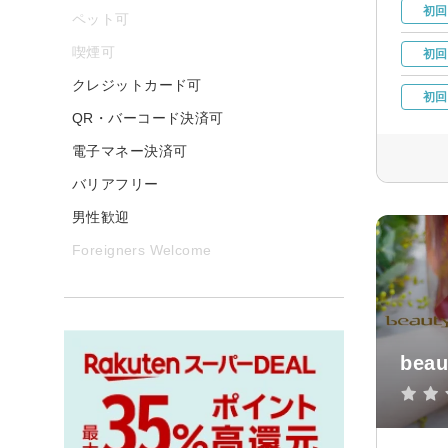
初回
ペット可
喫煙可
初回
クレジットカード可
初回
QR・バーコード決済可
電子マネー決済可
バリアフリー
男性歓迎
Foreigners Welcome
beau