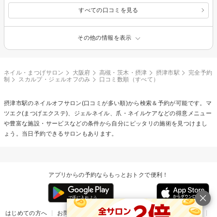
すべての口コミを見る
その他の情報を表示
ネイル・まつげサロン
大阪府
高槻・茨木・摂津
摂津市駅
完全予約
制
スカルプ・ジェルオフのみ
口コミ数順（すべて）
摂津市駅の
ネイルオフ
サロン(口コミが多い順)から検索＆予約が可能です。マ
ツエク(まつげエクステ)、ジェルネイル、爪・ネイルケアなどの得意メニュー
や豊富な施設・サービスなどの条件から自分にピッタリの施術を見つけまし
ょう。当日予約できるサロンもあります。
アプリからの予約ならもっとおトクで便利！
はじめての方へ
お問い合わせ
ヘルプ
リリース情報
利用規約