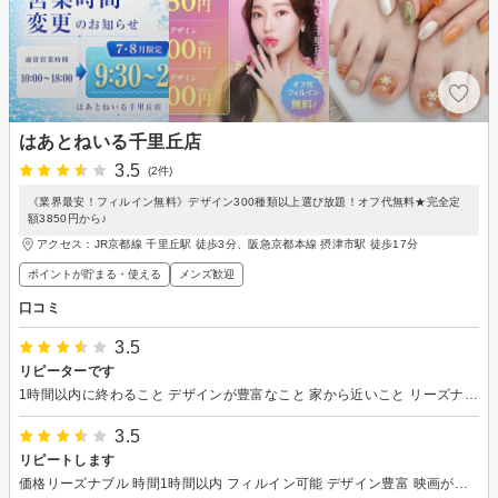
はあとねいる千里丘店
3.5
(2件)
《業界最安！フィルイン無料》デザイン300種類以上選び放題！オフ代無料★完全定
額3850円から♪
アクセス：JR京都線 千里丘駅 徒歩3分、阪急京都本線 摂津市駅 徒歩17分
ポイントが貯まる・使える
メンズ歓迎
口コミ
3.5
リピーターです
1時間以内に終わること デザインが豊富なこと 家から近いこと リーズナブルなこと が気に入ってます♪♪ ただ、いつも映画やアニメが流れているのが、スマホ見たい派なので個人的にはあまり好きじゃないかなぁ
3.5
リピートします
価格リーズナブル 時間1時間以内 フィルイン可能 デザイン豊富 映画が流れてたのですが途中から観た上に施術時間内で見終われないのでミュージックビデオなどの方がいいなぁと感じました。 部屋が広いのに席数少ないので 寂しく感じました