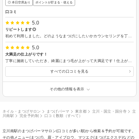
◎ 本日空席あり
ポイントが貯まる・使える
口コミ
5.0
リピートします◎
初めて利用しました。どのようなまつげにしたいかカウンセリングを丁寧にしてくれました。私は普段マスカラをつけるので瞼に付きづらいようにあげてほしいとお願いしました。マスカラがつけやすくて、普段よりまつ毛が長く見えます！過ごしやすいサロンの雰囲気も好みでした。とっても大満足です。ありがとうございました！
5.0
大満足の仕上がりです！
丁寧に施術していただき、綺麗にまつ毛が上がって大満足です！仕上がりも自然で理想通りでした。またお願いしたいです！ 施術中もリラックスできました。ありがとうございました！
すべての口コミを見る
その他の情報を表示
ネイル・まつげサロン
まつげパーマ
東京都
立川・国立・国分寺
立
川南駅
完全予約制
口コミ数順（すべて）
立川南駅の
まつげパーマ
サロン(口コミが多い順)から検索＆予約が可能です。
その他メニュー(まつげ)、眉・アイブロウ、マツエク(まつげエクステ)などの