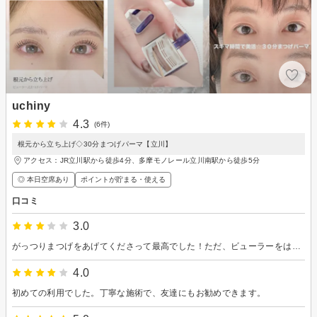
uchiny
4.3
(6件)
根元から立ち上げ◇30分まつげパーマ【立川】
アクセス：JR立川駅から徒歩4分、多摩モノレール立川南駅から徒歩5分
◎ 本日空席あり
ポイントが貯まる・使える
口コミ
3.0
がっつりまつげをあげてくださって最高でした！ただ、ビューラーをはずしたときに液体がバシャーっと目にかかったのが気になりました。一旦液体を拭き取ってからビューラーをとっていただけると星5です。
4.0
初めての利用でした。丁寧な施術で、友達にもお勧めできます。