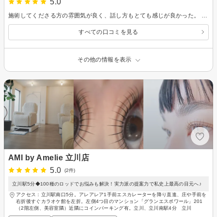
5.0
施術してくださる方の雰囲気が良く、話し方もとても感じが良かった。 まつげパーマをかけるのは初めてでしたが、目元が痛くならず施術後もかぶれなどのトラブルもなくて良かった。 年齢で瞼が下がってきていたが、まつげが上がると瞼も上がりパチっとした目元になりました。
すべての口コミを見る
その他の情報を表示
AMI by Amelie 立川店
5.0
(2件)
立川駅5分◆100種のロッドでお悩みも解決！実力派の提案力で私史上最高の目元へ♪
アクセス：立川駅南口5分。アレアレア1手前エスカレーターを降り直進、庄や手前を
右折後すぐカラオケ館を左折。左側4つ目のマンション「グランエスポワール」201
（2階左側、美容室隣）近隣にコインパーキング有。立川、立川南駅4分 立川