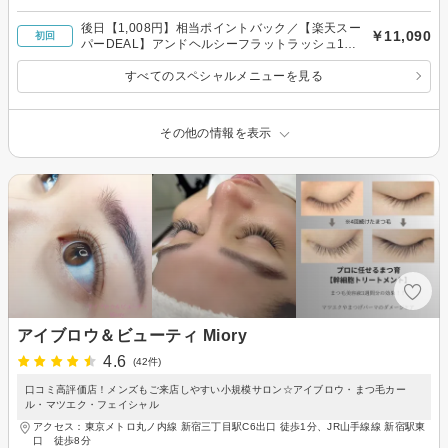
後日【1,008円】相当ポイントバック／【楽天スー
￥11,090
初回
パーDEAL】アンドヘルシーフラットラッシュ100
本￥11090
すべてのスペシャルメニューを見る
その他の情報を表示
アイブロウ＆ビューティ Miory
4.6
(42件)
口コミ高評価店！メンズもご来店しやすい小規模サロン☆アイブロウ・まつ毛カー
ル・マツエク・フェイシャル
アクセス：東京メトロ丸ノ内線 新宿三丁目駅C6出口 徒歩1分、JR山手線線 新宿駅東
口 徒歩8分