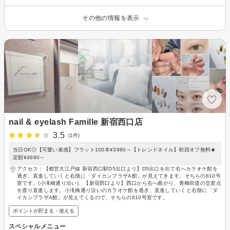
その他の情報を表示
nail & eyelash Famille 新宿西口店
3.5
(1件)
当日OK◎【可愛い束感】フラット100本¥3980～【トレンドネイル】初回オフ無料★
定額¥4980～
アクセス：【都営大江戸線 新宿西口駅D5出口より】D5出口を出て右へカラオケ館を
過ぎ、直進していくと右側に「ダイカンプラザA館」が見えてきます。そちらの810号
室です。(小滝橋通り沿い)、【新宿西口より】西口から右へ曲がり、青梅街道の交差点
を渡り直進します。小滝橋通り沿いのカラオケ館を過ぎ、直進していくと右側に「ダ
イカンプラザA館」が見えてくるので、そちらの810号室です。
ポイントが貯まる・使える
スペシャルメニュー