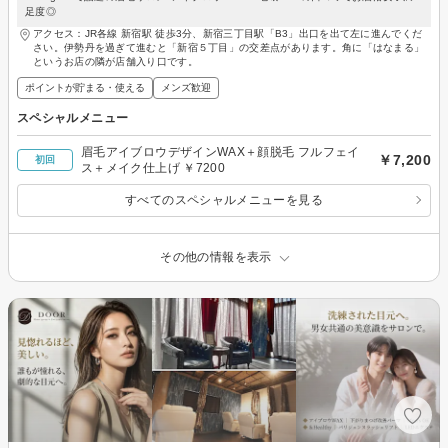
足度◎
アクセス：JR各線 新宿駅 徒歩3分、新宿三丁目駅「B3」出口を出て左に進んでくだ
さい。伊勢丹を過ぎて進むと「新宿５丁目」の交差点があります。角に「はなまる」
というお店の隣が店舗入り口です。
ポイントが貯まる・使える
メンズ歓迎
スペシャルメニュー
眉毛アイブロウデザインWAX＋顔脱毛 フルフェイ
￥7,200
初回
ス＋メイク仕上げ ￥7200
すべてのスペシャルメニューを見る
その他の情報を表示