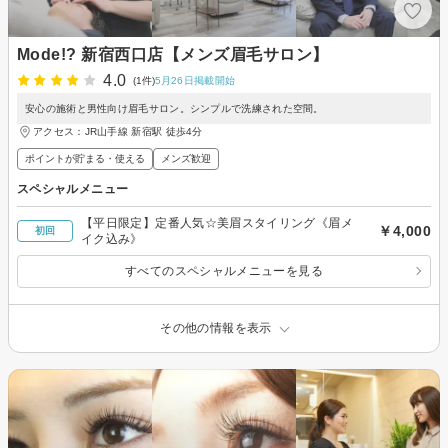
Mode!? 新宿西口店【メンズ眉毛サロン】
4.0
(1件)
5月26日掲載開始
安心の施術と男性向け眉毛サロン。シンプルで洗練された空間。
アクセス：JR山手線 新宿駅 徒歩4分
ポイントが貯まる・使える
メンズ歓迎
スペシャルメニュー
【平日限定】定番人気☆美眉スタイリング《眉メ
￥4,000
初回
イク込み》
すべてのスペシャルメニューを見る
その他の情報を表示