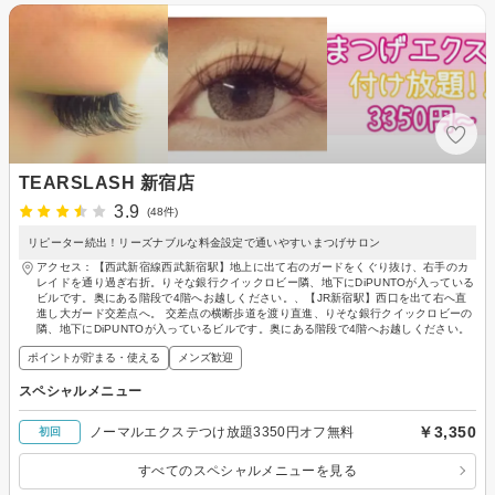
TEARSLASH 新宿店
3.9
(48件)
リピーター続出！リーズナブルな料金設定で通いやすいまつげサロン
アクセス：【西武新宿線西武新宿駅】地上に出て右のガードをくぐり抜け、右手のカ
レイドを通り過ぎ右折。りそな銀行クイックロビー隣、地下にDiPUNTOが入っている
ビルです。奥にある階段で4階へお越しください。、【JR新宿駅】西口を出て右へ直
進し大ガード交差点へ。 交差点の横断歩道を渡り直進、りそな銀行クイックロビーの
隣、地下にDiPUNTOが入っているビルです。奥にある階段で4階へお越しください。
ポイントが貯まる・使える
メンズ歓迎
スペシャルメニュー
￥3,350
ノーマルエクステつけ放題3350円オフ無料
初回
すべてのスペシャルメニューを見る