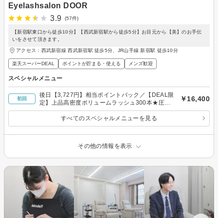
Eyelashsalon DOOR
3.9
(57件)
【新宿駅東口から徒歩10分】【西武新宿駅から徒歩5分】お目元から【美】のお手伝
いをさせて頂きます。
アクセス：西武新宿線 西武新宿駅 徒歩5分、JR山手線 新宿駅 徒歩10分
楽天スーパーDEAL
ポイントが貯まる・使える
メンズ歓迎
スペシャルメニュー
後日【3,727円】相当ポイントバック／【DEAL限
￥16,400
初回
定】上品高密度ボリュームラッシュ300本★圧倒
的軽さ
すべてのスペシャルメニューを見る
その他の情報を表示