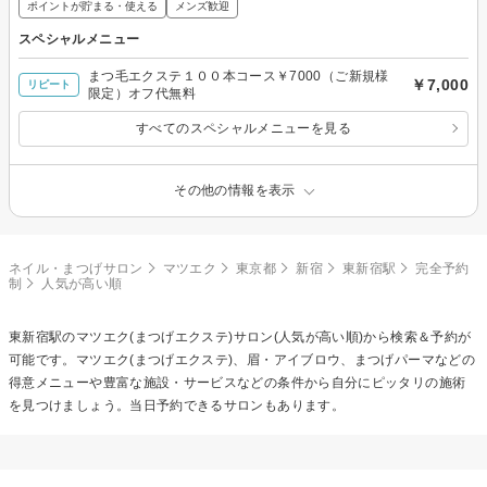
ポイントが貯まる・使える
メンズ歓迎
スペシャルメニュー
まつ毛エクステ１００本コース￥7000（ご新規様
￥7,000
リピート
限定）オフ代無料
すべてのスペシャルメニューを見る
その他の情報を表示
ネイル・まつげサロン
マツエク
東京都
新宿
東新宿駅
完全予約
制
人気が高い順
東新宿駅の
マツエク(まつげエクステ)
サロン(人気が高い順)から検索＆予約が
可能です。マツエク(まつげエクステ)、眉・アイブロウ、まつげパーマなどの
得意メニューや豊富な施設・サービスなどの条件から自分にピッタリの施術
を見つけましょう。当日予約できるサロンもあります。