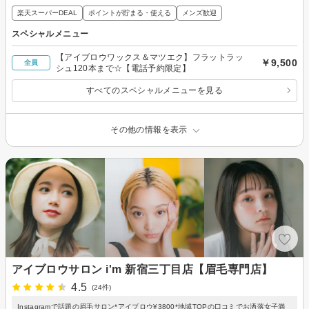
楽天スーパーDEAL
ポイントが貯まる・使える
メンズ歓迎
スペシャルメニュー
【アイブロウワックス＆マツエク】フラットラッ
￥9,500
全員
シュ120本まで☆【電話予約限定】
すべてのスペシャルメニューを見る
その他の情報を表示
アイブロウサロン i'm 新宿三丁目店【眉毛専門店】
4.5
(24件)
Instagramで話題の眉毛サロン*アイブロウ¥3800*地域TOPの口コミでお洒落女子満