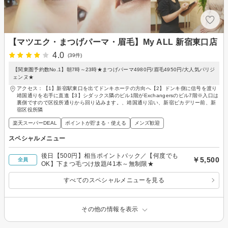
【マツエク・まつげパーマ・眉毛】My ALL 新宿東口店
4.0
(39件)
【関東圏予約数No.1】朝7時～23時★まつげパーマ4980円/眉毛4950円/大人気パリジ
ェンヌ★
アクセス：【1】新宿駅東口を出てドンキホーテの方向へ【2】ドンキ側に信号を渡り
靖国通りを右手に直進【3】シダックス隣のビル1階がExchangersのビル7階※入口は
裏側ですので区役所通りから回り込みます。、靖国通り沿い、新宿ピカデリー前、新
宿区役所隣
楽天スーパーDEAL
ポイントが貯まる・使える
メンズ歓迎
スペシャルメニュー
後日【500円】相当ポイントバック／【何度でも
￥5,500
全員
OK】下まつ毛つけ放題/41本～無制限★
すべてのスペシャルメニューを見る
その他の情報を表示