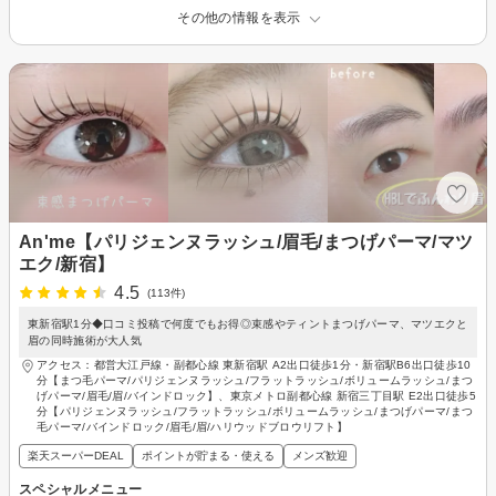
その他の情報を表示
An'me【パリジェンヌラッシュ/眉毛/まつげパーマ/マツ
エク/新宿】
4.5
(113件)
東新宿駅1分◆口コミ投稿で何度でもお得◎束感やティントまつげパーマ、マツエクと
眉の同時施術が大人気
アクセス：都営大江戸線・副都心線 東新宿駅 A2出口徒歩1分・新宿駅B6出口徒歩10
分【まつ毛パーマ/パリジェンヌラッシュ/フラットラッシュ/ボリュームラッシュ/まつ
げパーマ/眉毛/眉/バインドロック】、東京メトロ副都心線 新宿三丁目駅 E2出口徒歩5
分【パリジェンヌラッシュ/フラットラッシュ/ボリュームラッシュ/まつげパーマ/まつ
毛パーマ/バインドロック/眉毛/眉/ハリウッドブロウリフト】
楽天スーパーDEAL
ポイントが貯まる・使える
メンズ歓迎
スペシャルメニュー