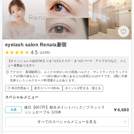
eyelash salon Renata新宿
4.5
(123件)
【キャッシュレス会計OK】☆まつげエクステ・まつげパーマ・アイブロウなど、メニ
ュー多数あります☆
アクセス：新宿駅西口、ユニクロ向かいの小田急ハルクと、サンドラック(ドラッグス
トア)の間の道を入り、一つ目の曲がり角にあるビル(井田ビル)の7Ｆです。1階に牛家
兄弟というシルクロード料理屋さんがあります。
◎ 本日空席あり
楽天スーパーDEAL
ポイントが貯まる・使える
スペシャルメニュー
後日【607円】相当ポイントバック／フラットラ
￥6,680
全員
ッシュセーブル 120本
すべてのスペシャルメニューを見る