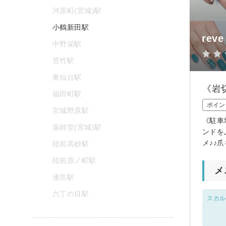
河原町(宮城)駅
小鶴新田駅
reve
中野栄駅
苦竹駅
東仙台駅
《岩
福田町駅
ポイン
宮城野原駅
《駐車
薬師堂(宮城)駅
ンドを
メ♪♪
陸前高砂駅
陸前原ノ町駅
メ
連坊駅
六丁の目駅
スカル