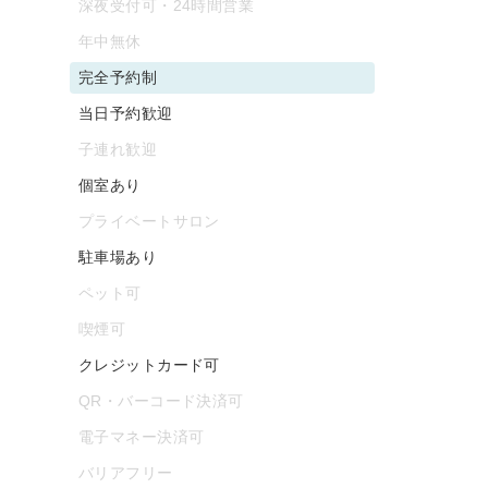
深夜受付可・24時間営業
年中無休
完全予約制
当日予約歓迎
子連れ歓迎
個室あり
プライベートサロン
駐車場あり
ペット可
喫煙可
クレジットカード可
QR・バーコード決済可
電子マネー決済可
バリアフリー