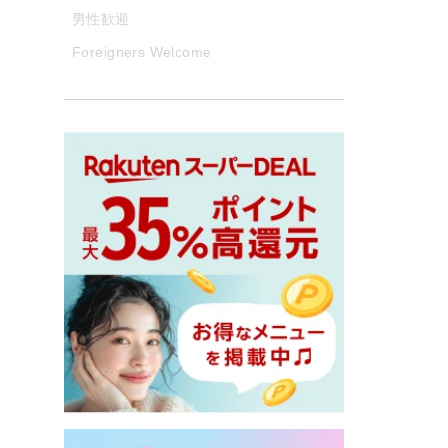
男性歓迎
Foreigners Welcome