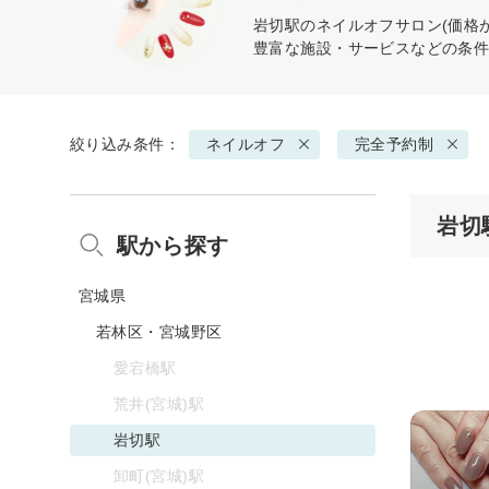
岩切駅の
ネイルオフ
サロン(価格
豊富な施設・サービスなどの条
絞り込み条件：
ネイルオフ
完全予約制
岩切
駅から探す
宮城県
若林区・宮城野区
愛宕橋駅
荒井(宮城)駅
岩切駅
卸町(宮城)駅