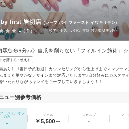
 by first 岩切店
(レーブ バイ ファースト イワキリテン)
-
(-件)
アクセス：JR東北本線 岩切駅 徒歩5分
切駅徒歩5分♪♪》自爪を削らない「フィルイン施術」☆
トが貯まる・使える
場あり》《当日予約歓迎》カウンセリングから仕上げまでマンツーマ
ふまえた華やかなデザインまで対応いたします♪自分好みにカスタマ
爪をいたわりながらキレイをキープしていきましょう！！
ニュー別参考価格
プ・ジェルオフ
ジェル
スカルプ
マニ
のみ
￥5,500～
-
-