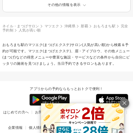
その他の情報を表示
ネイル・まつげサロン
マツエク
沖縄県
那覇
おもろまち駅
完全
予約制
人気が高い順
おもろまち駅の
マツエク(まつげエクステ)
サロン(人気が高い順)から検索＆予
約が可能です。マツエク(まつげエクステ)、眉・アイブロウ、その他メニュー
(まつげ)などの得意メニューや豊富な施設・サービスなどの条件から自分にピ
ッタリの施術を見つけましょう。当日予約できるサロンもあります。
アプリからの予約ならもっとおトクで便利！
はじめての方へ
お問い合わせ
ヘルプ
リリース情報
利用規約
掲載ご希望のサロン様
企業情報
個人情報保護方針
楽天のサービス一覧
アプリ一覧