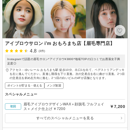
アイブロウサロン i'm おもろまち店【眉毛専門店】
4.8
(3件)
Instagramで話題の眉毛サロン*アイブロウ¥3800*地域TOPの口コミでお洒落女子満
足度◎
アクセス：ゆいレール おもろまち駅 徒歩10分、出口1を出て、ペデストリアンデッキ
を左に進んでください。直進し階段を下り直進。次の交差点を右に曲がり直進。2つ目
の交差点を斜め左方向に進む。2つ目の白いビルの4Fが店舗となります。
ポイントが貯まる・使える
メンズ歓迎
スペシャルメニュー
眉毛アイブロウデザインWAX＋顔脱毛 フルフェイ
￥7,200
初回
ス＋メイク仕上げ ￥7200
すべてのスペシャルメニューを見る