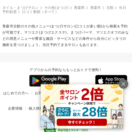
ネイル・まつげサロン
その他(まつげ)
青森県
青森市
古館
当日
予約歓迎
口コミ数順（すべて）
青森市古館の
その他メニュー(まつげ)
サロン(口コミが多い順)から検索＆予約
が可能です。マツエク(まつげエクステ)、まつげパーマ、マツエクオフのみな
どの得意メニューや豊富な施設・サービスなどの条件から自分にピッタリの
施術を見つけましょう。当日予約できるサロンもあります。
アプリからの予約ならもっとおトクで便利！
はじめての方へ
お問い合わせ
ヘルプ
リリース情報
利用規約
掲載ご希望のサロン様
企業情報
個人情報保護方針
楽天のサービス一覧
アプリ一覧
© Rakuten Group, Inc.