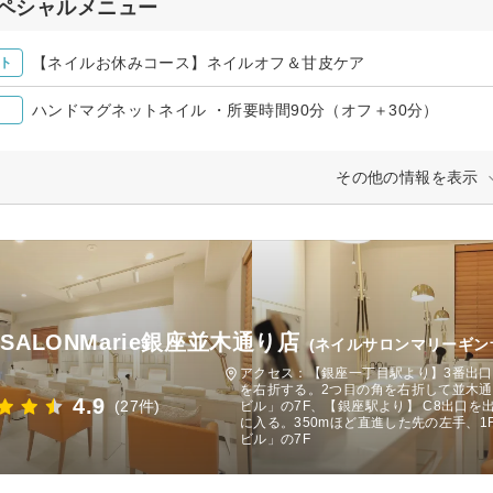
ペシャルメニュー
【ネイルお休みコース】ネイルオフ＆甘皮ケア
ト
ハンドマグネットネイル ・所要時間90分（オフ＋30分）
その他の情報を表示
LSALONMarie銀座並木通り店
(ネイルサロンマリーギン
アクセス：【銀座一丁目駅より】3番出口を
を右折する。2つ目の角を右折して並木通
4.9
(27件)
ビル」の7F、【銀座駅より】 C8出口を出
に入る。350mほど直進した先の左手、1
ビル」の7F