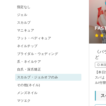
指定なし
ジェル
スカルプ
FAS
マニキュア
フット・ペディキュア
ネイルチップ
《パ
ブライダル・ウェディング
ど
爪・ネイルケア
◎ 本
自爪・深爪矯正
【本日
スカルプ・ジェルオフのみ
スパよ
ル/付
その他(ネイル)
メンズネイル
ス
マツエク