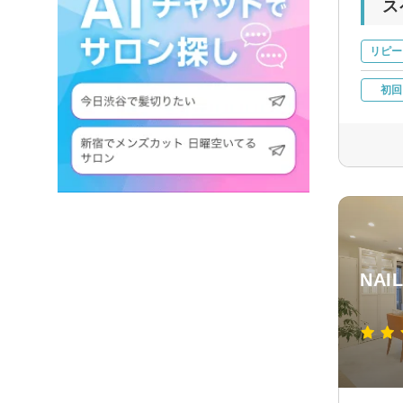
ス
リピー
初回
NAI