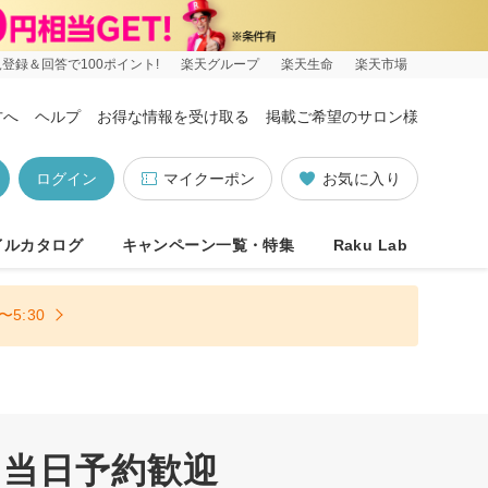
登録＆回答で100ポイント!
楽天グループ
楽天生命
楽天市場
方へ
ヘルプ
お得な情報を受け取る
掲載ご希望のサロン様
ログイン
マイクーポン
お気に入り
イルカタログ
キャンペーン一覧・特集
Raku Lab
5:30
 当日予約歓迎