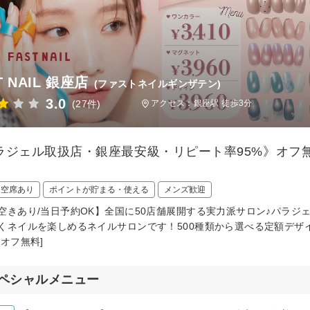
T NAIL 銀座店
(ファストネイルギンザテン)
3.0
(27件)
アクセス：銀座駅 徒歩3分
ラジェル取扱店・銀座最安級・リピート率95%》オフ無
日空席あり
ポイントが貯まる・使える
メンズ歓迎
空きあり/当日予約OK】全国に50店舗展開する実力派サロン♪パラジ
くネイルを楽しめるネイルサロンです！500種類から選べる定額デザイ
替オフ無料]
ペシャルメニュー