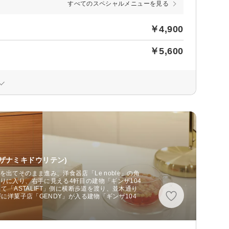
すべてのスペシャルメニューを見る
￥4,900
￥5,600
ザナミキドウリテン)
出てそのまま進み、洋食器店「Le noble」の角
りに入り、右手に見える4軒目の建物「ギンザ104
て「ASTALIFT」側に横断歩道を渡り、並木通り
Fに洋菓子店「GENDY」が入る建物「ギンザ104