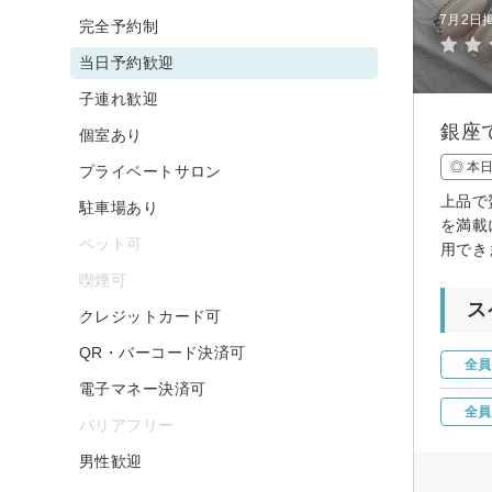
7月2日
完全予約制
当日予約歓迎
子連れ歓迎
銀座
個室あり
◎ 本
プライベートサロン
上品で
駐車場あり
を満載
ペット可
用でき
喫煙可
ス
クレジットカード可
QR・バーコード決済可
全員
電子マネー決済可
全員
バリアフリー
男性歓迎