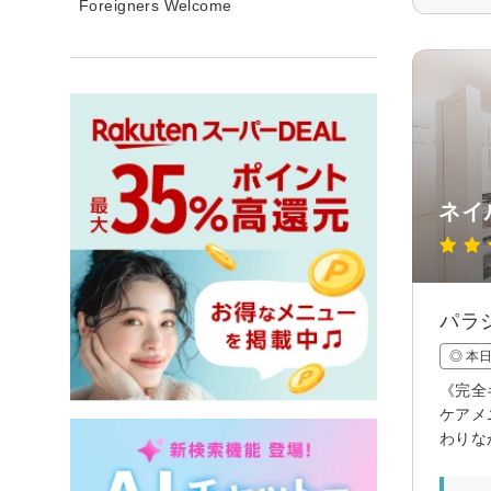
Foreigners Welcome
ネイル
パラ
◎ 本
《完全
ケアメ
わりな