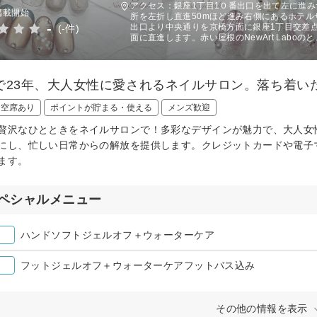
アクセス：銀座1丁目1０番出口を出て左に進
掲載開始
所を左折し直進50mほど進み右側にあるホテル
-
出口より中央通りを京橋方面に銀座1丁目交差
(-件)
面に直進します。赤い屋根のNewArt Labo
で23年、大人女性に愛されるネイルサロン。落ち着い
日空席あり
ポイントが貯まる・使える
メンズ歓迎
贅沢なひとときをネイルサロンで！多彩なデザインが魅力で、大人女
にし、忙しい日常からの解放を提供します。クレジットカードや電子
ます。
ペシャルメニュー
ハンドソフトジェルオフ＋ウォーターケア
フットジェルオフ＋ウォーターケアフットバス込み
その他の情報を表示