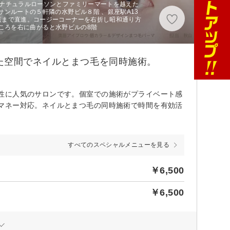
みナチュラルローソンとファミリーマートを越えた
サンルートの５軒隣の水野ビル８階 、銀座駅A13
点まで直進。コージーコーナーを右折し昭和通り方
のところを右に曲がると水野ビルの8階
た空間でネイルとまつ毛を同時施術。
性に人気のサロンです。個室での施術がプライベート感
マネー対応。ネイルとまつ毛の同時施術で時間を有効活
すべてのスペシャルメニューを見る
￥6,500
￥6,500