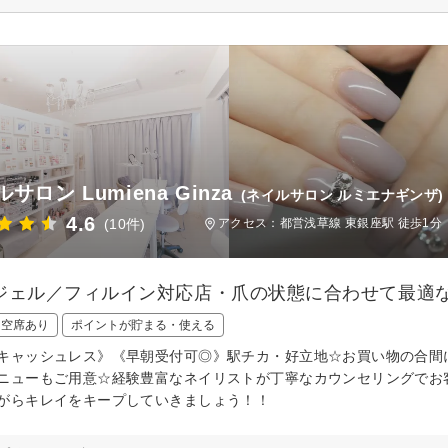
サロン Lumiena Ginza
(ネイルサロン ルミエナギンザ)
4.6
(10件)
アクセス：都営浅草線 東銀座駅 徒歩1分
ジェル／フィルイン対応店・爪の状態に合わせて最適
日空席あり
ポイントが貯まる・使える
キャッシュレス》《早朝受付可◎》駅チカ・好立地☆お買い物の合間
ニューもご用意☆経験豊富なネイリストが丁寧なカウンセリングでお
がらキレイをキープしていきましょう！！