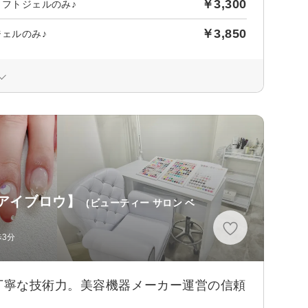
￥3,300
ソフトジェルのみ♪
￥3,850
ジェルのみ♪
シュ/アイブロウ】
(ビューティー サロン ベ
歩3分
丁寧な技術力。美容機器メーカー運営の信頼