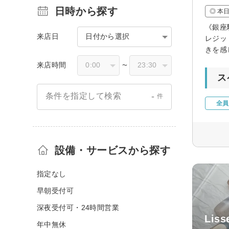
日時から探す
◎ 本
《銀座
来店日
日付から選択
レジッ
きを感
来店時間
〜
ス
-
条件を指定して検索
件
全員
設備・サービスから探す
指定なし
早朝受付可
深夜受付可・24時間営業
Lis
年中無休