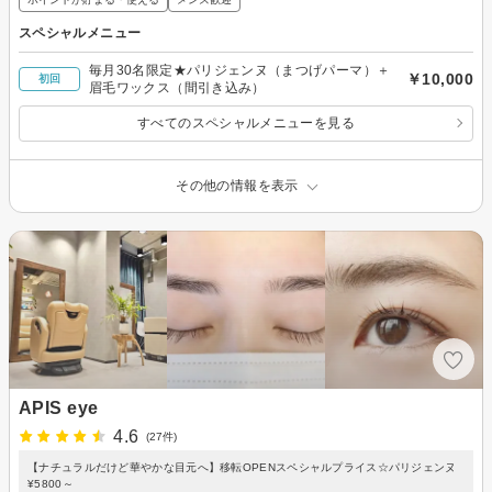
スペシャルメニュー
毎月30名限定★パリジェンヌ（まつげパーマ）＋
￥10,000
初回
眉毛ワックス（間引き込み）
すべてのスペシャルメニューを見る
その他の情報を表示
APIS eye
4.6
(27件)
【ナチュラルだけど華やかな目元へ】移転OPENスペシャルプライス☆パリジェンヌ
¥5800～