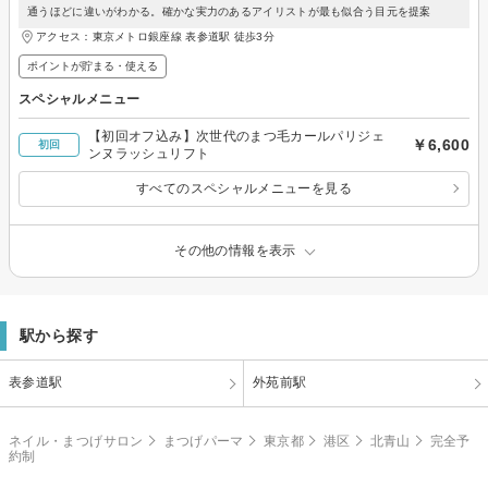
通うほどに違いがわかる。確かな実力のあるアイリストが最も似合う目元を提案
アクセス：東京メトロ銀座線 表参道駅 徒歩3分
ポイントが貯まる・使える
スペシャルメニュー
【初回オフ込み】次世代のまつ毛カールパリジェ
￥6,600
初回
ンヌラッシュリフト
すべてのスペシャルメニューを見る
その他の情報を表示
駅から探す
表参道駅
外苑前駅
ネイル・まつげサロン
まつげパーマ
東京都
港区
北青山
完全予
約制