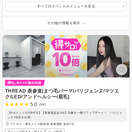
すべてのスペシャルメニューを見る
その他の情報を表示
THREAD 表参道[まつ毛パーマ/パリジェンヌ/マツエ
ク/LED/アンドヘルシー/眉毛]
5.0
(5件)
【Rポイント/10倍付与】【表参道徒歩3分】印象を一瞬でアップデート＊「パリジェ
ンヌ×似合わせ眉」
アクセス：東京メトロ銀座線 表参道駅 徒歩2分
ポイントが貯まる・使える
メンズ歓迎