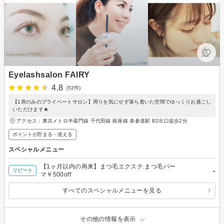
Eyelashsalon FAIRY
4.8
(52件)
【1席のみのプライベートサロン】周りを気にせず落ち着いた空間でゆっくりお過ごし
いただけます★
アクセス：東京メトロ半蔵門線 千代田線 銀座線 表参道駅 B2出口徒歩2分
ポイントが貯まる・使える
スペシャルメニュー
【1ヶ月以内の再来】まつ毛エクステ.まつ毛パー
-
リピート
マ￥500off
すべてのスペシャルメニューを見る
その他の情報を表示