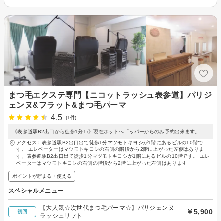
まつ毛エクステ専門【ニコットラッシュ表参道】パリジ
ェンヌ&フラット&まつ毛パーマ
4.5
(1件)
《表参道駅B2出口から徒歩1分♪♪》現在ホットへ゜ッパーからのみ予約出来ます。
アクセス：表参道駅B2出口出て徒歩1分マツモトキヨシが1階にあるビルの10階で
す。 エレベーターはマツモトキヨシの右側の階段から2階に上がった左側はありま
す、表参道駅B2出口出て徒歩1分マツモトキヨシが1階にあるビルの10階です。 エレ
ベーターはマツモトキヨシの右側の階段から2階に上がった左側はあります
ポイントが貯まる・使える
スペシャルメニュー
【大人気☆次世代まつ毛パーマ☆】パリジェンヌ
￥5,900
初回
ラッシュリフト