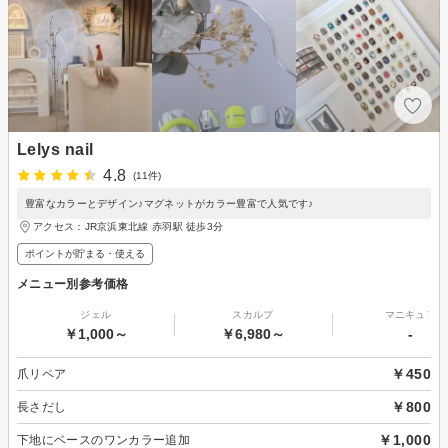
Lelys nail
4.8
(11件)
豊富なカラーとデザイン♪マグネットがカラー豊富で人気です♪
アクセス：JR京浜東北線 赤羽駅 徒歩3分
ポイントが貯まる・使える
メニュー別参考価格
ジェル
スカルプ
マニキュア
￥1,000～
￥6,980～
-
￥450
爪リペア
￥800
長さだし
￥1,000
下地にベースのワンカラー追加