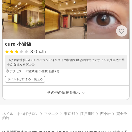
cure 小岩店
3.0
(1件)
《小岩駅徒歩2分♪♪》ベテランアイリストの技術で理想の目元にデザイン☆彡自然で華
やかな目元を演出◎
アクセス：JR総武線 小岩駅 徒歩2分
ポイントが貯まる・使える
その他の情報を表示
ネイル・まつげサロン
マツエク
東京都
江戸川区
西小岩
完全予
約制