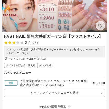
FAST NAIL 阪急大井町ガーデン店【ファストネイル】
3.4
(7件)
《パラジェル取扱店・大井町最安級・リピート率95%》オフ無料♪ワンカラー/マグネ
ット/ニュアンスなど
アクセス：各線 大井町駅 徒歩1分
ポイントが貯まる・使える
メンズ歓迎
スペシャルメニュー
＊男女問わずオススメ＊ クリアジェルネイル◆補
￥3,100
全員
強／清潔感UP／メンズネイルに♪
すべてのスペシャルメニューを見る
その他の情報を表示