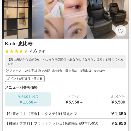
Kaile.恵比寿
4.6
(8件)
【恵比寿駅から徒歩5分】＜ゆったり空間◎＞あなたの「なりたい目元」を叶えてくれ
る☆
アクセス：JR山手線 恵比寿駅 徒歩5分、日比谷線 5番出口 徒歩2分
ポイントが貯まる・使える
メニュー別参考価格
その他(まつげ)
マツエク
まつげパーマ
￥1,650～
￥5,950～
￥5,500～
￥1,650
【付替オフ】【再来】エクステ付け替えオフ
￥5,950
【初回オフ無料】フラットラッシュ(毛質限定)80本¥5950