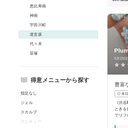
恵比寿南
神南
宇田川町
道玄坂
代々木
Pl
笹塚
5月25
得意メニューから探す
豊富
指定なし
◎ 本
ジェル
《渋谷
ときを
スカルプ
でリフ
マニキュア