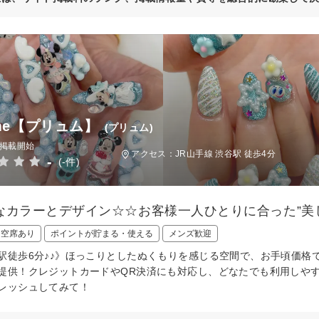
ume【プリュム】
(プリュム)
日掲載開始
アクセス：JR山手線 渋谷駅 徒歩4分
-
(-件)
なカラーとデザイン☆☆お客様一人ひとりに合った”美
日空席あり
ポイントが貯まる・使える
メンズ歓迎
駅徒歩6分♪♪》ほっこりとしたぬくもりを感じる空間で、お手頃価格
提供！クレジットカードやQR決済にも対応し、どなたでも利用しや
レッシュしてみて！