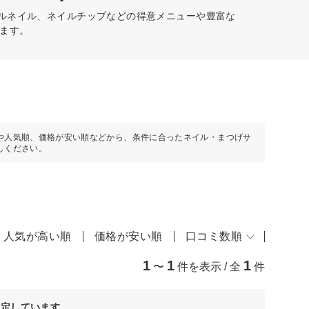
ェルネイル、ネイルチップなどの得意メニューや豊富な
ます。
や人気順、価格が安い順などから、条件に合ったネイル・まつげサ
しください。
人気が高い順
価格が安い順
口コミ数順
1
1
1
〜
件を表示 / 全
件
決定しています。