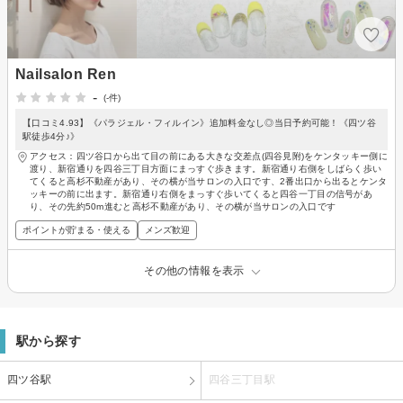
Nailsalon Ren
-
(-件)
【口コミ4.93】《パラジェル・フィルイン》追加料金なし◎当日予約可能！《四ツ谷
駅徒歩4分♪》
アクセス：四ツ谷口から出て目の前にある大きな交差点(四谷見附)をケンタッキー側に
渡り、新宿通りを四谷三丁目方面にまっすぐ歩きます。新宿通り右側をしばらく歩い
てくると高杉不動産があり、その横が当サロンの入口です、2番出口から出るとケンタ
ッキーの前に出ます。新宿通り右側をまっすぐ歩いてくると四谷一丁目の信号があ
り、その先約50m進むと高杉不動産があり、その横が当サロンの入口です
ポイントが貯まる・使える
メンズ歓迎
その他の情報を表示
駅から探す
四ツ谷駅
四谷三丁目駅