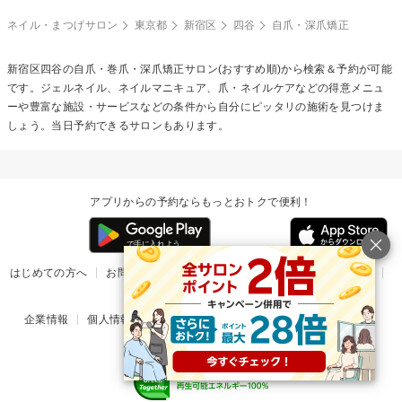
ネイル・まつげサロン
東京都
新宿区
四谷
自爪・深爪矯正
新宿区四谷の
自爪・巻爪・深爪矯正
サロン(おすすめ順)から検索＆予約が可能
です。ジェルネイル、ネイルマニキュア、爪・ネイルケアなどの得意メニュ
ーや豊富な施設・サービスなどの条件から自分にピッタリの施術を見つけま
しょう。当日予約できるサロンもあります。
アプリからの予約ならもっとおトクで便利！
はじめての方へ
お問い合わせ
ヘルプ
リリース情報
利用規約
掲載ご希望のサロン様
企業情報
個人情報保護方針
楽天のサービス一覧
アプリ一覧
© Rakuten Group, Inc.