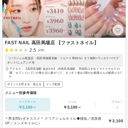
FAST NAIL 高田馬場店 【ファストネイル】
2.5
(2件)
《パラジェル取扱店・高田馬場最安級・リピート率95%》オフ無料♪ワンカラー/マグ
ネット/ニュアンス等
アクセス：【高田馬場駅 徒歩5分】 JR高田馬場駅、早稲田口を出てマクドナルドの
隣、セブンイレブンの角を左に曲がって、まっすぐ進み1階がお鮨屋さんの鮨原ビル7
F
ポイントが貯まる・使える
メンズ歓迎
メニュー別参考価格
メンズネイル
ジェル
スカルプ
￥3,100～
￥3,100～
-
＊男女問わずオススメ＊ クリアジェルネイル◆補強／清潔感
￥3,100
UP／メンズネイルに♪