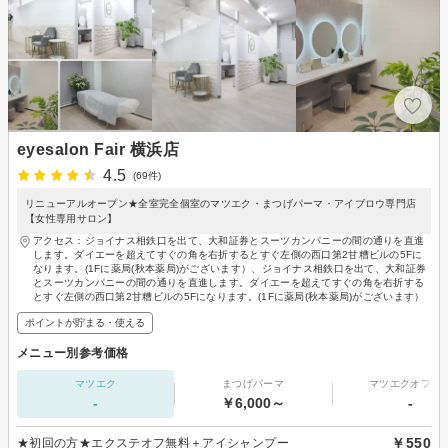
eyesalon Fair 横浜店
4.5
(69件)
リニューアルオープン★全室完全個室のマツエク・まつげパーマ・アイブロウ専門店
【女性専用サロン】
アクセス：ジョイナス相鉄口を出て、大和証券とスーツカンパニーの間の通りを直進
します。ダイエーを超えてすぐの角を右折するとすぐ左側の西口第2甘糟ビルの5Fに
なります。(1Fに薬局(秋本薬局)がございます）、ジョイナス相鉄口を出て、大和証券
とスーツカンパニーの間の通りを直進します。ダイエーを超えてすぐの角を右折する
とすぐ左側の西口第2甘糟ビルの5Fになります。(1Fに薬局(秋本薬局)がございます）
ポイントが貯まる・使える
メニュー別参考価格
マツエク
まつげパーマ
マツエクオフの
-
￥6,000～
-
￥550
★初回の方★エクステオフ無料＋アイシャンプー