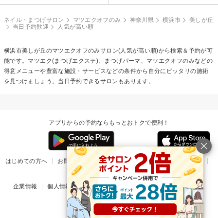
ネイル・まつげサロン
マツエクオフのみ
神奈川県
横浜市
美しが丘
当日予約歓迎
人気が高い順
横浜市美しが丘の
マツエクオフのみ
サロン(人気が高い順)から検索＆予約が可
能です。マツエク(まつげエクステ)、まつげパーマ、マツエクオフのみなどの
得意メニューや豊富な施設・サービスなどの条件から自分にピッタリの施術
を見つけましょう。当日予約できるサロンもあります。
アプリからの予約ならもっとおトクで便利！
はじめての方へ
お問い合わせ
ヘルプ
リリース情報
利用規約
掲載ご希望のサロン様
企業情報
個人情報保護方針
楽天のサービス一覧
アプリ一覧
© Rakuten Group, Inc.