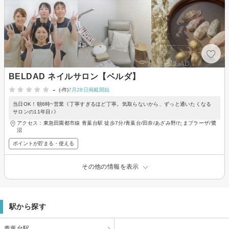
BELDAD ネイルサロン【ベルダ】
-
(-件)
7月28日掲載開始
当日OK！朝6時~営業《丁寧すぎるほど丁寧。気取らないから、ずっと通いたくなる
サロンの11年目♪》
アクセス：東急田園都市線 青葉台駅 徒歩7分/青葉台/田奈/あざみ野/たまプラーザ/鷺
沼
ポイントが貯まる・使える
その他の情報を表示
駅から探す
青葉台駅