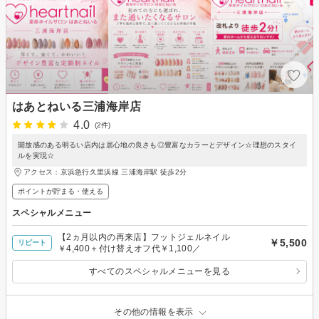
はあとねいる三浦海岸店
4.0
(2件)
開放感のある明るい店内は居心地の良さも◎豊富なカラーとデザイン☆理想のスタイ
ルを実現☆
アクセス：京浜急行久里浜線 三浦海岸駅 徒歩2分
ポイントが貯まる・使える
スペシャルメニュー
【2ヵ月以内の再来店】フットジェルネイル
￥5,500
リピート
￥4,400＋付け替えオフ代￥1,100／
すべてのスペシャルメニューを見る
その他の情報を表示