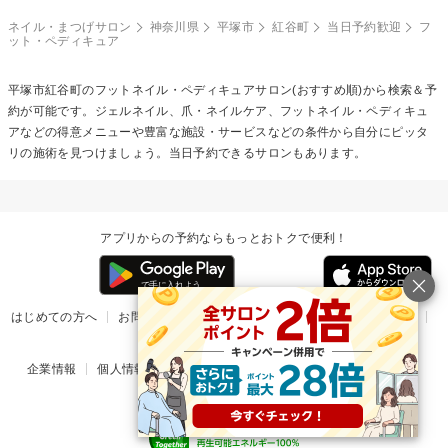
ネイル・まつげサロン
神奈川県
平塚市
紅谷町
当日予約歓迎
フ
ット・ペディキュア
平塚市紅谷町の
フットネイル・ペディキュア
サロン(おすすめ順)から検索＆予
約が可能です。ジェルネイル、爪・ネイルケア、フットネイル・ペディキュ
アなどの得意メニューや豊富な施設・サービスなどの条件から自分にピッタ
リの施術を見つけましょう。当日予約できるサロンもあります。
アプリからの予約ならもっとおトクで便利！
はじめての方へ
お問い合わせ
ヘルプ
リリース情報
利用規約
掲載ご希望のサロン様
企業情報
個人情報保護方針
楽天のサービス一覧
アプリ一覧
© Rakuten Group, Inc.