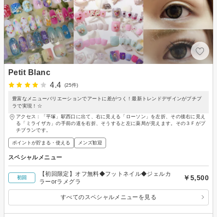
Petit Blanc
4.4
(25件)
豊富なメニューバリエーションでアートに差がつく！最新トレンドデザインがプチプ
ラで実現！☆
アクセス：「平塚」駅西口に出て、右に見える「ローソン」を左折、その後右に見え
る「ミライザカ」の手前の道を右折、そうすると左に薬局が見えます。その３Ｆがプ
チブランです。
ポイントが貯まる・使える
メンズ歓迎
スペシャルメニュー
【初回限定】オフ無料◆フットネイル◆ジェルカ
￥5,500
初回
ラーorラメグラ
すべてのスペシャルメニューを見る