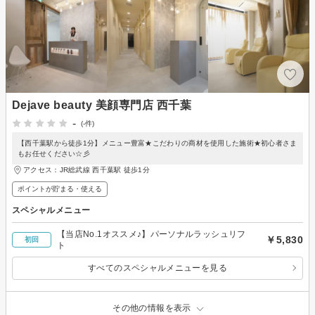
Dejave beauty 美顔専門店 西千葉
-
(-件)
【西千葉駅から徒歩1分】メニュー豊富★こだわりの商材を使用した施術★初心者さま
もお任せください☆彡
アクセス：JR総武線 西千葉駅 徒歩1分
ポイントが貯まる・使える
スペシャルメニュー
【当店No.1オススメ♪】パーソナルラッシュリフ
￥5,830
初回
ト
すべてのスペシャルメニューを見る
その他の情報を表示