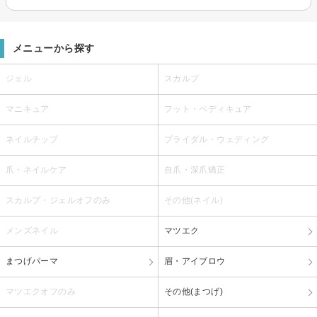
メニューから探す
ジェル
スカルプ
マニキュア
フット・ペディキュア
ネイルチップ
ブライダル・ウェディング
爪・ネイルケア
自爪・深爪矯正
スカルプ・ジェルオフのみ
その他(ネイル)
メンズネイル
マツエク
まつげパーマ
眉・アイブロウ
マツエクオフのみ
その他(まつげ)