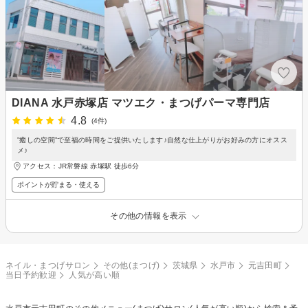
DIANA 水戸赤塚店 マツエク・まつげパーマ専門店
4.8
(4件)
”癒しの空間”で至福の時間をご提供いたします♪自然な仕上がりがお好みの方にオスス
メ♪
アクセス：JR常磐線 赤塚駅 徒歩6分
ポイントが貯まる・使える
その他の情報を表示
ネイル・まつげサロン
その他(まつげ)
茨城県
水戸市
元吉田町
当日予約歓迎
人気が高い順